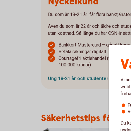
Nyckelkund
Du som är 18-21 år får flera banktjänster h
Även du som är 22 år och äldre och stude
utan kostnad. Så länge du har CSN-insätt
Bankkort Mastercard – går att koppl
Betala räkningar digitalt
V
Courtagefri aktiehandel (vid sparand
100 000 kronor)
Ung 18-21 år och studenter
Vi an
webbp
förbä
F
R
Säkerhetstips för dig
Du ka
under