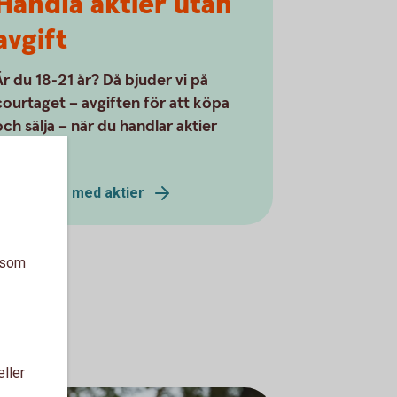
Handla aktier utan
avgift
Är du 18-21 år? Då bjuder vi på
courtaget – avgiften för att köpa
och sälja – när du handlar aktier
digitalt*.
Kom i gång med aktier
a som
eller