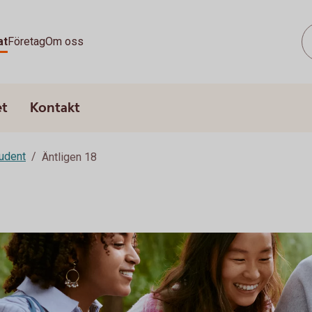
at
Företag
Om oss
et
Kontakt
udent
Äntligen 18