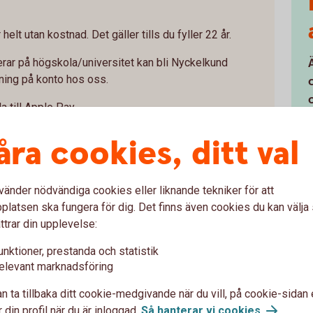
elt utan kostnad. Det gäller tills du fyller 22 år.
rar på högskola/universitet kan bli Nyckelkund
ning på konto hos oss.
a till Apple Pay
åra cookies, ditt val
e upp till
vänder nödvändiga cookies eller liknande tekniker för att
latsen ska fungera för dig. Det finns även cookies du kan välj
ttrar din upplevelse:
unktioner, prestanda och statistik
elevant marknadsföring
 som är 18 år
n ta tillbaka ditt cookie-medgivande när du vill, på cookie-sidan 
 din profil när du är inloggad.
Så hanterar vi cookies
.