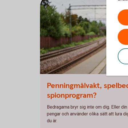
Young adult waiting at the train station
Penningmålvakt, spelbed
spionprogram?
Bedragarna bryr sig inte om dig. Eller din
pengar och använder olika sätt att lura 
du är.