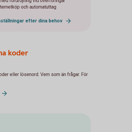
ed fördröjning vid överföringar
internetköp och automatuttag
ställningar efter dina behov
ina koder
oder eller lösenord. Vem som än frågar. För