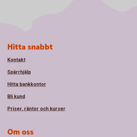
Sidfot
Hitta snabbt
Kontakt
Spärrhjälp
Hitta bankkontor
Bli kund
Priser, räntor och kurser
Om oss