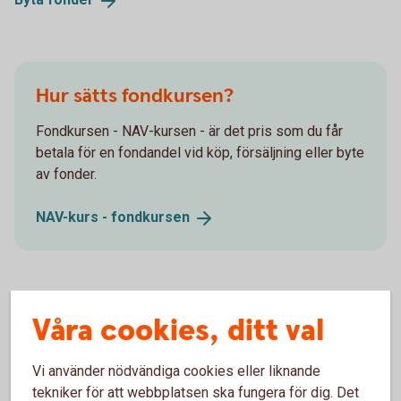
Hur sätts fondkursen?
Fondkursen - NAV-kursen - är det pris som du får
betala för en fondandel vid köp, försäljning eller byte
av fonder.
NAV-kurs -
fondkursen
Våra cookies, ditt val
Fondavgifter
När du sparar i fonder ingår alla avgifter och är inget
Vi använder nödvändiga cookies eller liknande
du egentligen behöver tänka på. Läs mer om
tekniker för att webbplatsen ska fungera för dig. Det