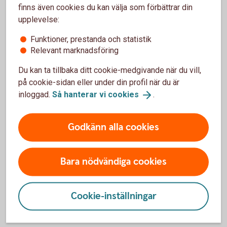
fondavgifter.
finns även cookies du kan välja som förbättrar din
upplevelse:
Fondavgifter
Funktioner, prestanda och statistik
Relevant marknadsföring
Du kan ta tillbaka ditt cookie-medgivande när du vill,
på cookie-sidan eller under din profil när du är
inloggad.
Så hanterar vi
cookies
.
Skatt på fonder
Hur fungerar det med skatt på fonder? Svaret är att
Godkänn alla cookies
det beror på vilket sätt du väljer att spara på. Läs
mer om fondbeskattning.
Bara nödvändiga cookies
Skatt på
fonder
Cookie-inställningar