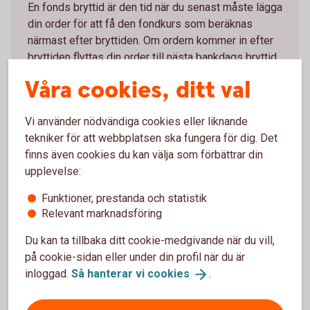
En fonds bryttid är den tid när du senast måste lägga
din order för att få den fondkurs som beräknas
närmast efter bryttiden. Om ordern kommer in efter
bryttiden flyttas din order till nästa bankdags bryttid.
Våra cookies, ditt val
Likviddag
Vi använder nödvändiga cookies eller liknande
Likviddagen är den dag som pengarna dras från ditt
tekniker för att webbplatsen ska fungera för dig. Det
konto vid ett fondköp eller när du får in pengar på
finns även cookies du kan välja som förbättrar din
kontot efter en försäljning. Antalet dagar bestäms av
upplevelse:
respektive fondbolag och framgår av fondens
handelsinfo.
Funktioner, prestanda och statistik
Relevant marknadsföring
Bryttider och
likviddagar
Du kan ta tillbaka ditt cookie-medgivande när du vill,
på cookie-sidan eller under din profil när du är
inloggad.
Så hanterar vi
cookies
.
Vad är en affärsdag?