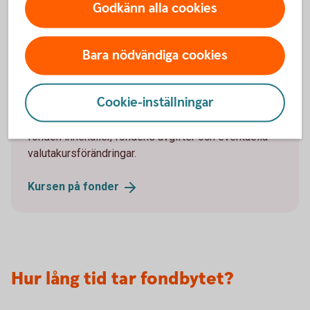
Affärsdagen är den dag som försäljningen av dina
Godkänn alla cookies
fondandelar genomförs. Det är just den dagens
fondkurs som blir ditt försäljningspris.
Bara nödvändiga cookies
Så sätts kursen på fonder
Cookie-inställningar
Fondkursen, alltså priset på fonden, sätts en gång
per dag. Den påverkas av kursen på de värdepapper
fonden innehåller, fondens avgifter och eventuella
valutakursförändringar.
Kursen på
fonder
Hur lång tid tar fondbytet?