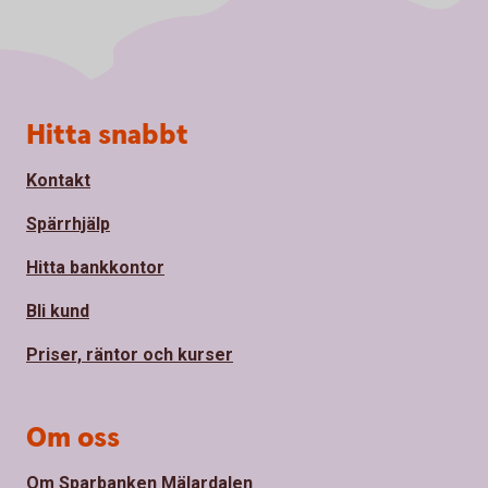
Sidfot
Hitta snabbt
Kontakt
Spärrhjälp
Hitta bankkontor
Bli kund
Priser, räntor och kurser
Om oss
Om Sparbanken Mälardalen