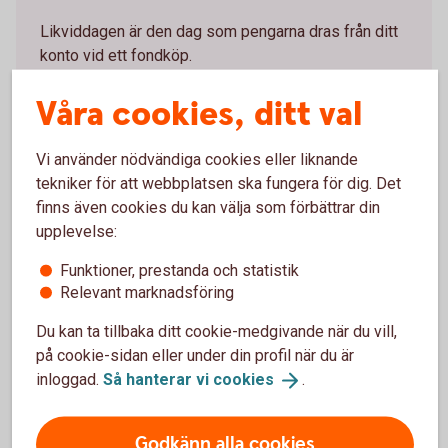
Likviddagen är den dag som pengarna dras från ditt
konto vid ett fondköp.
Våra cookies, ditt val
Bryttider och
likviddagar
Vi använder nödvändiga cookies eller liknande
Vad är en affärsdag?
tekniker för att webbplatsen ska fungera för dig. Det
finns även cookies du kan välja som förbättrar din
Affärsdagen är den dag som köpet av dina
upplevelse:
fondandelar genomförs. Det är just den dagens
Funktioner, prestanda och statistik
fondkurs som blir din köpkurs.
Relevant marknadsföring
Så sätts kursen på fonder
Du kan ta tillbaka ditt cookie-medgivande när du vill,
på cookie-sidan eller under din profil när du är
Fondkursen sätts en gång per dag. Den påverkas av
inloggad.
Så hanterar vi
cookies
.
kursen på de värdepapper fonden innehåller,
fondens avgifter och eventuella
Godkänn alla cookies
valutakursförändringar.