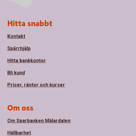
Sidfot
Hitta snabbt
Kontakt
Spärrhjälp
Hitta bankkontor
Bli kund
Priser, räntor och kurser
Om oss
Om Sparbanken Mälardalen
Hållbarhet