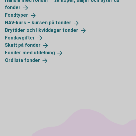
Handla med fonder – så köper, säljer och byter du
fonder
Fondtyper
NAV-kurs – kursen på
fonder
Bryttider och likviddagar
fonder
Fondavgifter
Skatt på
fonder
Fonder med
utdelning
Ordlista
fonder