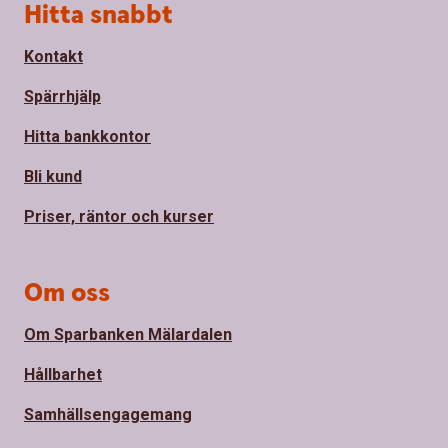
Sidfot
Hitta snabbt
Kontakt
Spärrhjälp
Hitta bankkontor
Bli kund
Priser, räntor och kurser
Om oss
Om Sparbanken Mälardalen
Hållbarhet
Samhällsengagemang