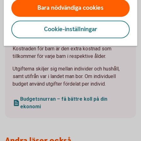
Vi har räknat ut de nödvändiga levnadskostnader
Bara nödvändiga cookies
(januari 2025). Fyll i dina egna kostnader och jämför.
Tänk på att siffrorna i mallen motsvarar kostnaden
Cookie-inställningar
för det som är nödvändigt, inte något genomsnitt på
vad individer och hushåll lägger varje månad.
Kostnaden för barn är den extra kostnad som
tillkommer för varje barn i respektive ålder.
Utgifterna skiljer sig mellan individer och hushåll,
samt utifrån var i landet man bor. Om individuell
budget använd utgifter fördelat per individ.
Budgetsnurran – få bättre koll på din
ekonomi
Andra läser också