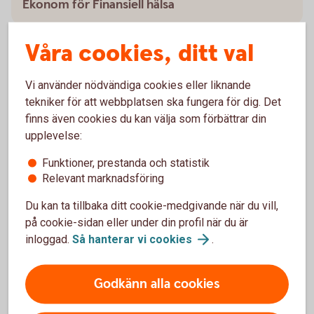
Ekonom för Finansiell hälsa
Våra cookies, ditt val
Vi använder nödvändiga cookies eller liknande
Verktyg för att ha koll på budget
tekniker för att webbplatsen ska fungera för dig. Det
finns även cookies du kan välja som förbättrar din
Det finns både verktyg och knep för att få bättre koll
upplevelse:
på sin ekonomi.
Funktioner, prestanda och statistik
Checklista - Ta kontroll över ekonomin (pdf)
Relevant marknadsföring
Utgiftskollen - ett digitalt
verktyg
Du kan ta tillbaka ditt cookie-medgivande när du vill,
på cookie-sidan eller under din profil när du är
inloggad.
Så hanterar vi
cookies
.
Budgetsnurran -få koll på din
Godkänn alla cookies
ekonomi