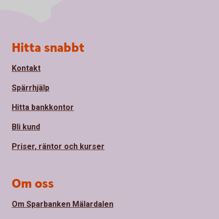
Sidfot
Hitta snabbt
Kontakt
Spärrhjälp
Hitta bankkontor
Bli kund
Priser, räntor och kurser
Om oss
Om Sparbanken Mälardalen