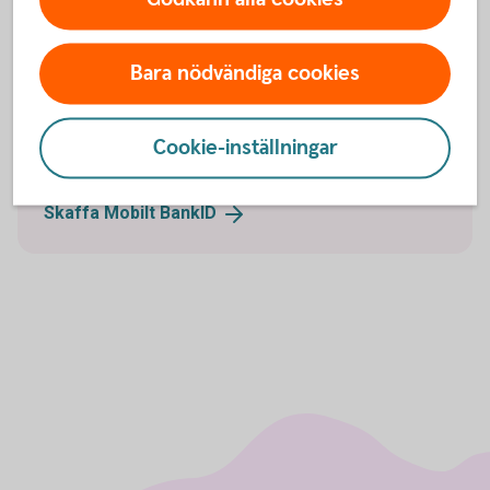
Hitta ett
bankkontor
Bara nödvändiga cookies
Cookie-inställningar
Tips! Skaffa Mobilt BankID
Skaffa Mobilt
BankID