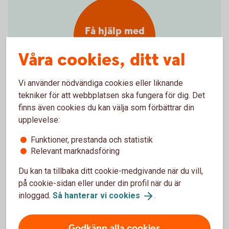
Få hjälp med
flytt av pension
Våra cookies, ditt val
Vi använder nödvändiga cookies eller liknande
tekniker för att webbplatsen ska fungera för dig. Det
Hjälp att flytta tjänstepension
finns även cookies du kan välja som förbättrar din
upplevelse:
Vill du samla din pension hos oss och få en bättre
Funktioner, prestanda och statistik
överblick? Vi kan inte flytta din tjänstepension åt dig,
Relevant marknadsföring
men hjälper gärna till med det. Välkommen att
Du kan ta tillbaka ditt cookie-medgivande när du vill,
kontakta oss på telefon eller besöka ett bankkontor.
på cookie-sidan eller under din profil när du är
inloggad.
Så hanterar vi
cookies
.
Kontakta oss så hjälper vi dig flytta
tjänstepensionen
Godkänn alla cookies