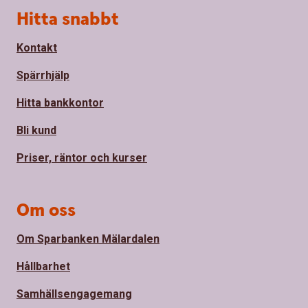
Sidfot
Hitta snabbt
Kontakt
Spärrhjälp
Hitta bankkontor
Bli kund
Priser, räntor och kurser
Om oss
Om Sparbanken Mälardalen
Hållbarhet
Samhällsengagemang