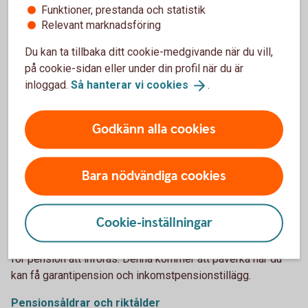
Funktioner, prestanda och statistik
Relevant marknadsföring
Vad händer med pensionen när du dör - om
efterlevandeskydd
Du kan ta tillbaka ditt cookie-medgivande när du vill,
(pensionsmyndigheten.se)
på cookie-sidan eller under din profil när du är
inloggad.
Så hanterar vi
cookies
.
Godkänn alla cookies
Garantipension och
Bara nödvändiga cookies
inkomstpensionstillägg
Utöver allmän pension och PPM kan du ha rätt till
Cookie-inställningar
garantipension och inkomstpensionstillägg – just nu från
den månad du fyller 66 år. Från 2026 kommer en riktålder
för pension att införas. Denna kommer att påverka när du
kan få garantipension och inkomstpensionstillägg.
Pensionsåldrar och riktålder