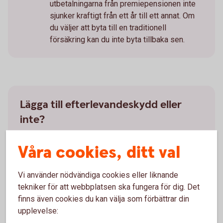
utbetalningarna från premiepensionen inte
sjunker kraftigt från ett år till ett annat. Om
du väljer att byta till en traditionell
försäkring kan du inte byta tillbaka sen.
Lägga till efterlevandeskydd eller
inte?
När du ansöker om att ta ut PPM kan du även lägga
Våra cookies, ditt val
till ett efterlevandeskydd. Detta skydd innebär att
premiepensionen betalas ut till din
Vi använder nödvändiga cookies eller liknande
make/maka/registrerade partner/sambo, så länge
tekniker för att webbplatsen ska fungera för dig. Det
de lever, om du skulle avlida först. Viktigt att tänka
finns även cookies du kan välja som förbättrar din
på är att efterlevandeskyddet innebär en kostnad
upplevelse:
och att du själv får lägre PPM om du skulle välja att
lägga till skyddet.