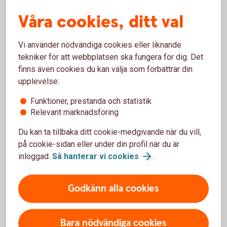
Våra cookies, ditt val
Vi använder nödvändiga cookies eller liknande
tekniker för att webbplatsen ska fungera för dig. Det
finns även cookies du kan välja som förbättrar din
upplevelse:
Funktioner, prestanda och statistik
Premiepension – en del av
Relevant marknadsföring
allmän pension
Du kan ta tillbaka ditt cookie-medgivande när du vill,
på cookie-sidan eller under din profil när du är
Allmän pension är pensionen du får från staten om
inloggad.
Så hanterar vi
cookies
.
du arbetat eller bott i Sverige. De viktigaste delarna
inom allmän pension är inkomstpension,
Godkänn alla cookies
premiepension och garantipension (om du inte haft
någon, eller låg, inkomst). Läs mer om allmän
pension.
Bara nödvändiga cookies