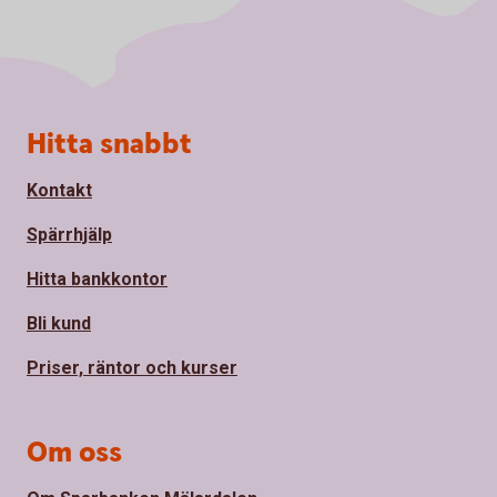
Sidfot
Hitta snabbt
Kontakt
Spärrhjälp
Hitta bankkontor
Bli kund
Priser, räntor och kurser
Om oss