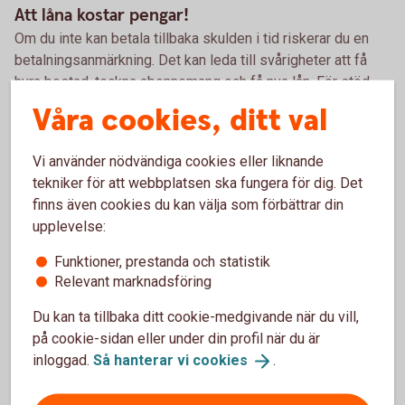
Att låna kostar pengar!
Om du inte kan betala tillbaka skulden i tid riskerar du en
betalningsanmärkning. Det kan leda till svårigheter att få
hyra bostad, teckna abonnemang och få nya lån. För stöd,
vänd dig till budget- och skuldrådgivningen i din kommun.
Våra cookies, ditt val
Kontaktuppgifter finns på
konsumentverket.
se
Vi använder nödvändiga cookies eller liknande
tekniker för att webbplatsen ska fungera för dig. Det
finns även cookies du kan välja som förbättrar din
Pris och ränta Fritidslån
upplevelse:
Funktioner, prestanda och statistik
Ränta
Relevant marknadsföring
6,19 % (senaste ränteändring 2025-10-03) räntan är
rörlig.
Du kan ta tillbaka ditt cookie-medgivande när du vill,
på cookie-sidan eller under din profil när du är
Uppläggningsavgift Nyckelkund
inloggad.
Så hanterar vi
cookies
.
350 kr
1