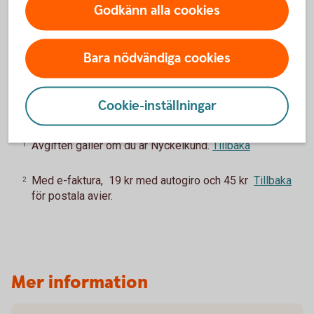
Godkänn alla cookies
Uppläggningsavgift
550 kr
Bara nödvändiga cookies
Aviseringsavgift
0 kr
2
Cookie-inställningar
Avgiften gäller om du är Nyckelkund.
Tillbaka
1
Med e-faktura, 19 kr med autogiro och 45 kr
Tillbaka
2
för postala avier.
Mer information