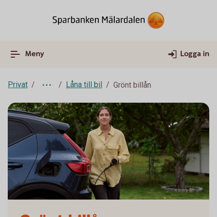
Meny
Logga in
Privat
Låna till bil
Grönt billån