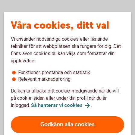
Så fungerar Grönt billån
Våra cookies, ditt val
Vi använder nödvändiga cookies eller liknande
Vilka kriterier har ni för ett Grönt billån?
tekniker för att webbplatsen ska fungera för dig. Det
finns även cookies du kan välja som förbättrar din
Vad menar ni med miljövänlig bil?
upplevelse:
Behöver jag vara kund för att få låna?
Funktioner, prestanda och statistik
Relevant marknadsföring
Hur mycket får jag låna?
Du kan ta tillbaka ditt cookie-medgivande när du vill,
på cookie-sidan eller under din profil när du är
När får jag besked?
inloggad.
Så hanterar vi cookies
.
Godkänn alla cookies