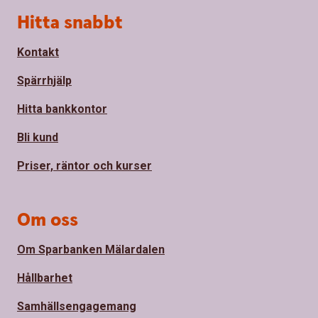
Sidfot
Hitta snabbt
Kontakt
Spärrhjälp
Hitta bankkontor
Bli kund
Priser, räntor och kurser
Om oss
Om Sparbanken Mälardalen
Hållbarhet
Samhällsengagemang