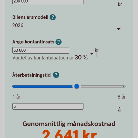
kr
Bilens årsmodell
2026
Ange kontantinsats
kr
30 %
Värdet av kontantinsatsen är
Återbetalningstid
1 år
8 år
år
Genomsnittlig månadskostnad
2 641 kr