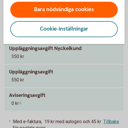
Pris och ränta Grönt billån
Bara nödvändiga cookies
Ränta
5,19 % (senaste ränteändring 2025-10-03), räntan är
Cookie-inställningar
rörlig.
Uppläggningsavgift Nyckelkund
350 kr
Uppläggningsavgift
550 kr
Aviseringsavgift
0 kr
1
Med e-faktura, 19 kr med autogiro och 45 kr
Tillbaka
1
för postala avier.