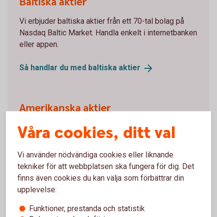
Baltiska aktier
Vi erbjuder baltiska aktier från ett 70-tal bolag på
Nasdaq Baltic Market. Handla enkelt i internetbanken
eller appen.
Så handlar du med baltiska
aktier
Amerikanska aktier
Våra cookies, ditt val
Handla med hundratals amerikanska aktier från New
York Stock Exchange och Nasdaq i internetbanken
och appen.
Vi använder nödvändiga cookies eller liknande
tekniker för att webbplatsen ska fungera för dig. Det
Så handlar du med amerikanska
aktier
finns även cookies du kan välja som förbättrar din
upplevelse:
Funktioner, prestanda och statistik