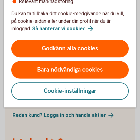
Relevant marknadsföring
Håll dig uppdaterad - Aktiellt
Du kan ta tillbaka ditt cookie-medgivande när du vill,
på cookie-sidan eller under din profil när du är
Dagliga bolagsanalyser, börskommentarer,
inloggad.
Så hanterar vi
cookies
.
aktierekommendationer, förvaltarkommentarer och
tips runt pension och privatekonomi.
Godkänn alla cookies
Aktiellt
(swedbank-aktiellt.se)
Bara nödvändiga cookies
Cookie-inställningar
Handla aktier som kund
Redan kund? Logga in och handla
aktier