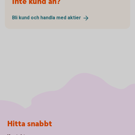
Inte kund än?
Bli kund och handla med
aktier
Sidfot
Hitta snabbt