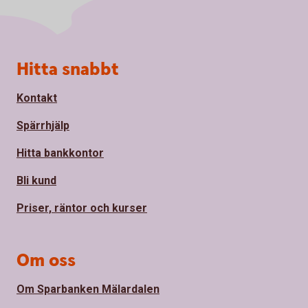
Sidfot
Hitta snabbt
Kontakt
Spärrhjälp
Hitta bankkontor
Bli kund
Priser, räntor och kurser
Om oss
Om Sparbanken Mälardalen