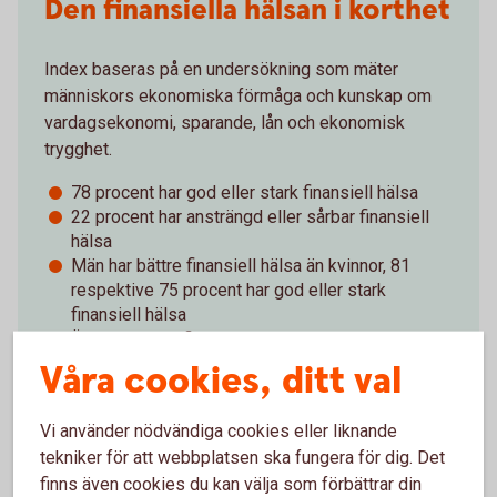
Den finansiella hälsan i korthet
Index baseras på en undersökning som mäter
människors ekonomiska förmåga och kunskap om
vardagsekonomi, sparande, lån och ekonomisk
trygghet.
78 procent har god eller stark finansiell hälsa
22 procent har ansträngd eller sårbar finansiell
hälsa
Män har bättre finansiell hälsa än kvinnor, 81
respektive 75 procent har god eller stark
finansiell hälsa
Äldre har bäst finansiell hälsa, 88 procent av de
67 år och äldre har god eller stark finansiell hälsa
Våra cookies, ditt val
Bland 18-29-åringarna har 67 procent god eller
stark finansiell hälsa
Vi använder nödvändiga cookies eller liknande
tekniker för att webbplatsen ska fungera för dig. Det
Index för finansiell hälsa - läs hela rapporten
finns även cookies du kan välja som förbättrar din
(pdf)