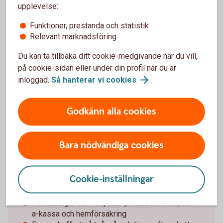
upplevelse:
Pressmeddelande - Tendenser till återhämtning
Funktioner, prestanda och statistik
för
hushållen
Relevant marknadsföring
Du kan ta tillbaka ditt cookie-medgivande när du vill,
på cookie-sidan eller under din profil när du är
inloggad.
Så hanterar vi
cookies
.
Det här är finansiell hälsa
Godkänn alla cookies
Vårt index tar avstamp i FN:s definition av
ekonomisk hälsa: ”att känna sig trygg i sin
Bara nödvändiga cookies
privatekonomi, ha kontroll, motståndskraft och
ekonomisk frihet”:
Cookie-inställningar
En privatekonomi som varje månad innebär högre
inkomst än utgifter
Försäkringar som skyddar privatekonomin, som
a-kassa och hemförsäkring