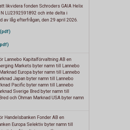
tt likvidera fonden Schroders GAIA Helix
N LU2392591892 och inte delta i
av låg efterfrågan, den 29 april 2026.
(pdf)
pdf)
 Lannebo Kapitalförvaltning AB en
rging Markets byter namn till Lannebo
arknad Europa byter namn till Lannebo
knad Japan byter namn till Lannebo
nad Pacific byter namn till Lannebo
knad Sverige Bred byter namn till
Bred och Öhman Marknad USA byter namn
r Handelsbanken Fonder AB en
ken Europa Selektiv byter namn till