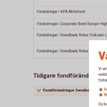
Förändringar i KPA Aktiefond
Förändringar i Corporate Bond Europe High
Förändringar i Swedbank Robur Folksam L
Förändringar i Swedbank Robur Access A
V
Vi an
Tidigare fondförändringa
webbp
förbä
F
Fondförändringar Swedbank Robur
R
Du ka