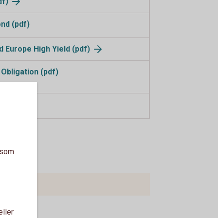
df)
nd (pdf)
 Europe High Yield (pdf)
Obligation (pdf)
n (pdf)
a som
eller