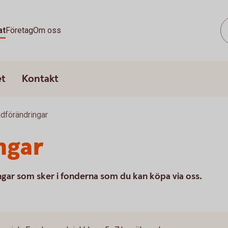
at
Företag
Om oss
et
Kontakt
dförändringar
ngar
ngar som sker i fonderna som du kan köpa via oss.