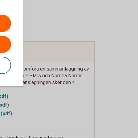
utat att genomföra en sammanläggning av
n Sustainable Stars och Nordea Nordic
99. Sammanslagningen sker den 4
pdf)
pdf)
(pdf)
ar beslutat att genomföra en