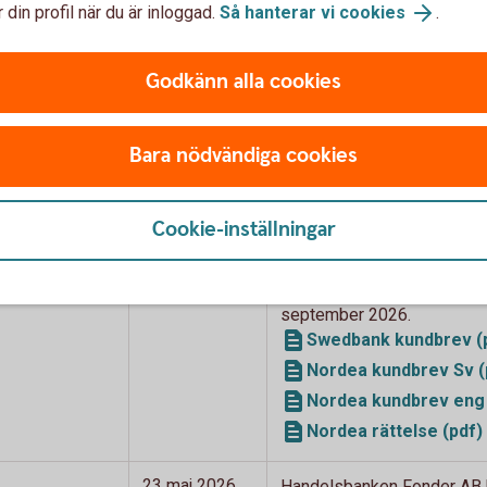
 din profil när du är inloggad.
Så hanterar vi cookies
.
fonder från fondbolag som
Godkänn alla cookies
Bara nödvändiga cookies
Förändringen
Brev och bilagor
sker
Cookie-inställningar
4 september
Nordea Fonder AB har besl
2026
fonderna, Nordea Innovatio
Fund med ISIN FI00088133
september 2026.
Swedbank kundbrev (
Nordea kundbrev Sv (
Nordea kundbrev eng 
Nordea rättelse (pdf)
23 maj 2026
Handelsbanken Fonder AB h