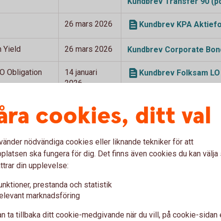
Kundbrev Transfer 90 (p
26 mars 2026
Kundbrev KPA Aktiefo
 Yield
26 mars 2026
Kundbrev Corporate Bond
O Obligation
14 januari
Kundbrev Folksam LO 
2026
sien
åra cookies, ditt val
7 januari 2026
Kundbrev Access Asie
vänder nödvändiga cookies eller liknande tekniker för att
r Swedbank Robur
latsen ska fungera för dig. Det finns även cookies du kan välj
ttrar din upplevelse:
unktioner, prestanda och statistik
elevant marknadsföring
n ta tillbaka ditt cookie-medgivande när du vill, på cookie-sidan 