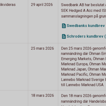
ikvideras
29 april 2026
Swedbank AB har beslutat a
SEK Hedged A Acc med ISI
sammanslagningen på grund 
Swedbanks kundbrev 
Schroders kundbrev (
25 mars 2026
Den 25 mars 2026 genomför
namnändring där Öhman Eme
Emerging Markets, Öhman M
Marknad Europa, Öhman Mar
Marknad Japan, Öhman Mark
Marknad Pacific, Öhman Mar
Lannebo Marknad Sverige 
till Lannebo Marknad USA.
18 mars 2026
Den 18 mars 2026 genomfö
namnändring där Handelsban