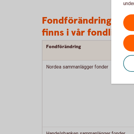
under
Fondförändringar i 
finns i vår fondlista
Fondförändring
Nordea sammanlägger fonder
Handelsbanken sammanlägger fonder