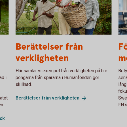
Family picking apples. Solar panels in the
113
Berättelser från
Fö
background
verkligheten
m
Här samlar vi exempel från verkligheten på hur
Bety
ad i
pengarna från spararna i Humanfonden gör
sena
skillnad.
lång
foku
atet
Berättelser från
verkligheten
Swed
n.
FN:s
ick