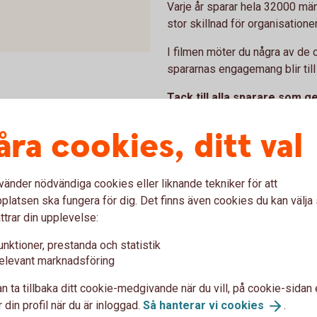
Varje år sparar hela 32000 mä
stor skillnad för organisatione
I filmen möter du några av de 
spararnas engagemang blir til
Tack till alla sparare som
skillnad.
åra cookies, ditt val
vänder nödvändiga cookies eller liknande tekniker för att
saktiviteterna för bolagen i f
latsen ska fungera för dig. Det finns även cookies du kan välj
ttrar din upplevelse:
rder kronor. Som sparare i fonden kan du vara
unktioner, prestanda och statistik
elevant marknadsföring
 bolagen i
fonden
n ta tillbaka ditt cookie-medgivande när du vill, på cookie-sidan 
 din profil när du är inloggad.
Så hanterar vi
cookies
.