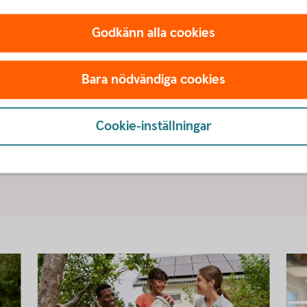
Godkänn alla cookies
mang blir verklig skillnad
Bara nödvändiga cookies
s engagemang i Humanfonden på Hjärtedagen.
r mycket pengar våra sparare skänkte under
verklig skillnad. Genom långsiktigt sparande
Cookie-inställningar
r för hälsa, barn och unga, miljö, mänskliga