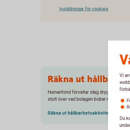
Inställningar för cookies
V
Vi an
Räkna ut hållbarhet
webbp
förbä
Humanfond förvaltar idag drygt 2,7 milja
stolt över vad bolagen bidrar med.
F
R
Räkna ut hållbarhetsaktiviteterna för
Du ka
under