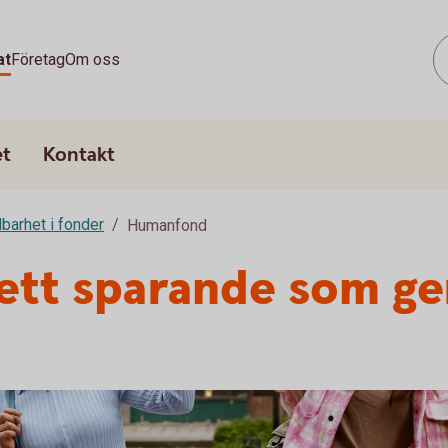
at
Företag
Om oss
et
Kontakt
lbarhet i fonder
Humanfond
tt sparande som ger t