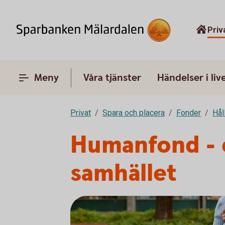
Priv
Meny
Våra tjänster
Händelser i liv
Privat
Spara och placera
Fonder
Hål
Humanfond - e
samhället