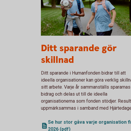
Two kids walking to soccer practice
Ditt sparande gör
skillnad
Ditt sparande i Humanfonden bidrar till att
ideella organisationer kan göra verklig skilln
sitt arbete. Varje år sammanställs spararnas
bidrag och delas ut till de ideella
organisationerna som fonden stödjer. Result
uppmärksammas i samband med Hjärtedage
Se hur stor gåva varje organisation f
2026 (pdf)