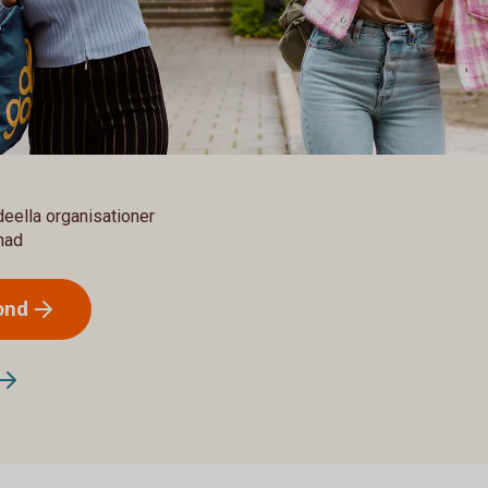
ideella organisationer
lnad
ond