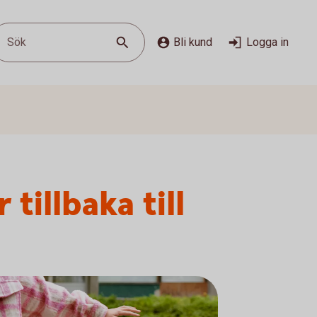
Sök
Bli kund
Logga in
illbaka till