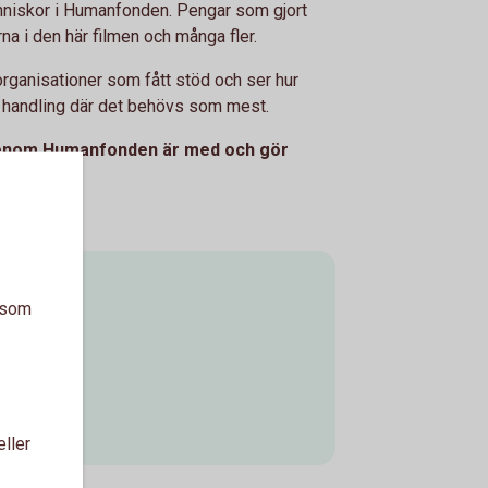
nniskor i Humanfonden. Pengar som gjort
rna i den här filmen och många fler.
organisationer som fått stöd och ser hur
l handling där det behövs som mest.
 genom Humanfonden är med och gör
onden
a som
eller