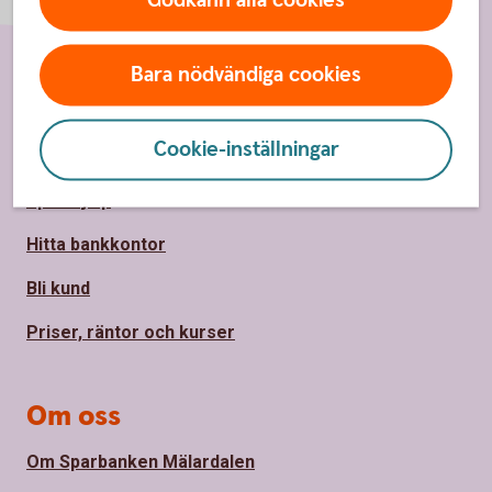
Godkänn alla cookies
Bara nödvändiga cookies
Sidfot
Hitta snabbt
Cookie-inställningar
Kontakt
Spärrhjälp
Hitta bankkontor
Bli kund
Priser, räntor och kurser
Om oss
Om Sparbanken Mälardalen