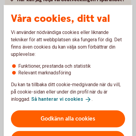
Våra cookies, ditt val
Hur ändrar jag mitt fond- och
värdepappersinnehav?
Vi använder nödvändiga cookies eller liknande
När kan jag ta ut pengarna?
tekniker för att webbplatsen ska fungera för dig. Det
finns även cookies du kan välja som förbättrar din
upplevelse:
Funktioner, prestanda och statistik
Relevant marknadsföring
Skaffa Pensionsförsäkring med
depå
Du kan ta tillbaka ditt cookie-medgivande när du vill,
på cookie-sidan eller under din profil när du är
inloggad.
Så hanterar vi
cookies
.
Ring oss
Godkänn alla cookies
Öppet vardagar 08.00-18.00. Stängt helger och röda
dagar.