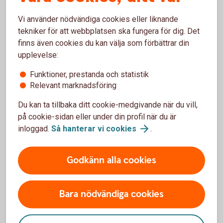
courtage för aktieaffärer i appen och internetbanken.
Vi använder nödvändiga cookies eller liknande
Så här blir du kund i Private
Banking
tekniker för att webbplatsen ska fungera för dig. Det
finns även cookies du kan välja som förbättrar din
upplevelse:
Funktioner, prestanda och statistik
Relevant marknadsföring
Se hela prislistan för
Du kan ta tillbaka ditt cookie-medgivande när du vill,
värdepappershandel
på cookie-sidan eller under din profil när du är
inloggad.
Så hanterar vi
cookies
.
Prislista våra
värdepapperstjänster
Godkänn alla cookies
Bara nödvändiga cookies
Mer information