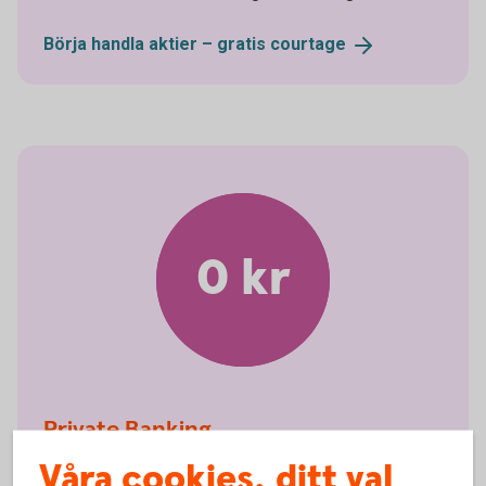
Börja handla aktier – gratis
courtage
0 kr
Private Banking
Våra cookies, ditt val
Du som är Private Banking-kund betalar 0 kronor i