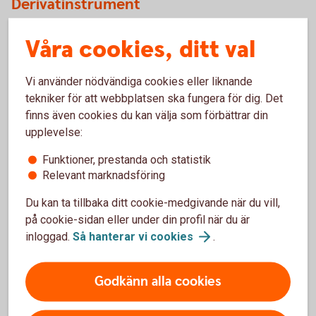
Derivatinstrument
Det är tillåtet att köpa och sälja standardiserade optioner,
Våra cookies, ditt val
utfärda optioner på underliggande aktie (Covered Calls)
samt att handla med warranter (långa köp- och säljoptioner).
Vi använder nödvändiga cookies eller liknande
tekniker för att webbplatsen ska fungera för dig. Det
Fonder
finns även cookies du kan välja som förbättrar din
upplevelse:
Tillåtna fonder hittar du under Swedbank/Sparbankernas
fondlista
.
Funktioner, prestanda och statistik
Relevant marknadsföring
Otillåtna placeringar
Du kan ta tillbaka ditt cookie-medgivande när du vill,
på cookie-sidan eller under din profil när du är
Det är inte tillåtet att handla med andra finansiella
inloggad.
Så hanterar vi
cookies
.
instrument eller tillgångar än de som beskrivs ovan. Nedan
är exempel på investeringar som inte får göras inom
Godkänn alla cookies
depåsparande:
Placera i aktier eller teckningsrätter utgivna av