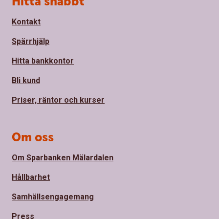
Hitta snabbt
Kontakt
Spärrhjälp
Hitta bankkontor
Bli kund
Priser, räntor och kurser
Om oss
Om Sparbanken Mälardalen
Hållbarhet
Samhällsengagemang
Press