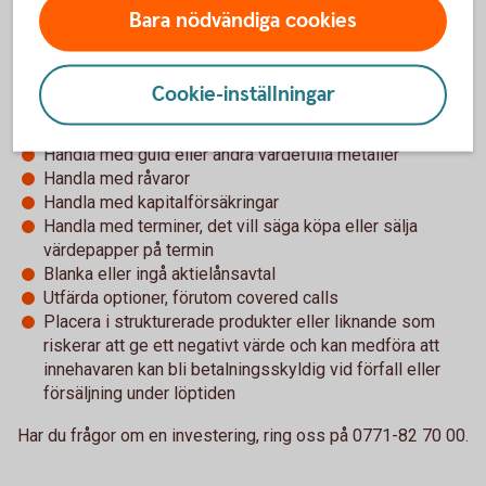
Swedbank som leder eller kan leda till ett ägande i
Bara nödvändiga cookies
banken. Detta eftersom Swedbank Försäkring AB är
legal ägare av innehavet i försäkringsdepån och ett
dotterbolag enligt lag inte får äga aktier i moderbolaget
Cookie-inställningar
Blanka aktier, ingå avtal om aktielån eller handla optioner
där underliggande aktie är Swedbank AB
Handla med guld eller andra värdefulla metaller
Handla med råvaror
Handla med kapitalförsäkringar
Handla med terminer, det vill säga köpa eller sälja
värdepapper på termin
Blanka eller ingå aktielånsavtal
Utfärda optioner, förutom covered calls
Placera i strukturerade produkter eller liknande som
riskerar att ge ett negativt värde och kan medföra att
innehavaren kan bli betalningsskyldig vid förfall eller
försäljning under löptiden
Har du frågor om en investering, ring oss på 0771-82 70 00.