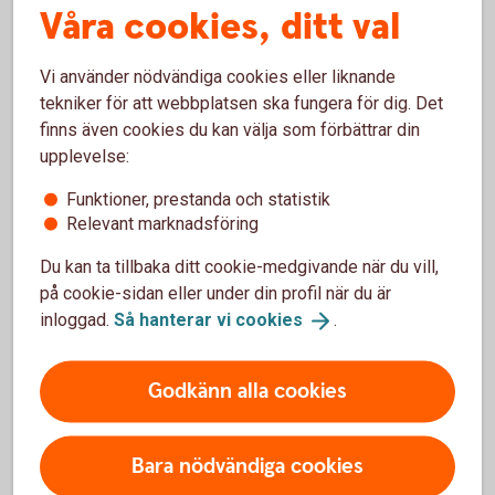
Våra cookies, ditt val
Vi använder nödvändiga cookies eller liknande
tekniker för att webbplatsen ska fungera för dig. Det
Börja spara i Kapitalspar Pension
finns även cookies du kan välja som förbättrar din
upplevelse:
Funktioner, prestanda och statistik
Kontakta oss
Relevant marknadsföring
Ta
kontakt
Du kan ta tillbaka ditt cookie-medgivande när du vill,
på cookie-sidan eller under din profil när du är
inloggad.
Så hanterar vi
cookies
.
Godkänn alla cookies
Digital kundtjänst
Välkommen till Digital kundtjänst så hjälper vi dig.
Bara nödvändiga cookies