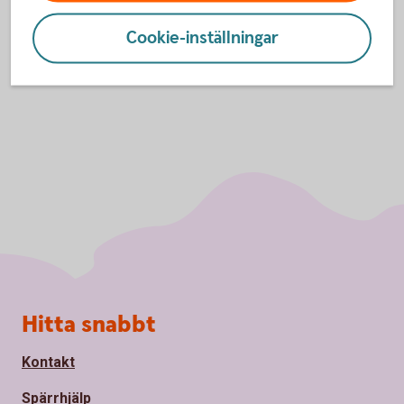
Digital
kundtjänst
Cookie-inställningar
Sidfot
Hitta snabbt
Kontakt
Spärrhjälp