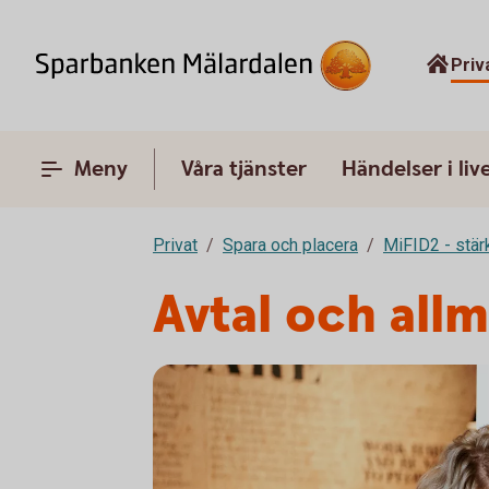
Priv
Meny
Våra tjänster
Händelser i liv
Privat
Spara och placera
MiFID2 - stä
Avtal och allm