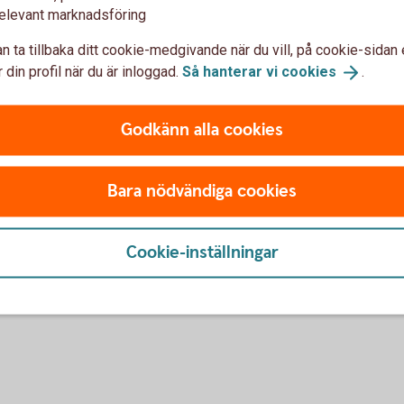
elevant marknadsföring
 Sverige
(some documents are also
n ta tillbaka ditt cookie-medgivande när du vill, på cookie-sidan 
 din profil när du är inloggad.
Så hanterar vi
cookies
.
Godkänn alla cookies
 general terms and conditions for trading in
er essential information regarding investment
Bara nödvändiga cookies
 contact your savings bank.
Cookie-inställningar
 of Swedbank's branch in
Norway