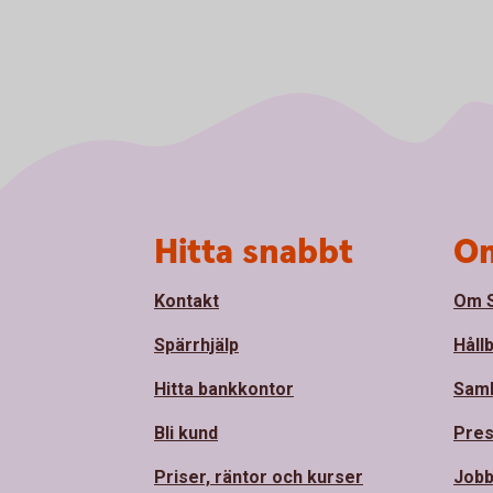
Sidfot
Hitta snabbt
Om
Kontakt
Om S
Spärrhjälp
Håll
Hitta bankkontor
Sam
Bli kund
Pre
Priser, räntor och kurser
Jobb