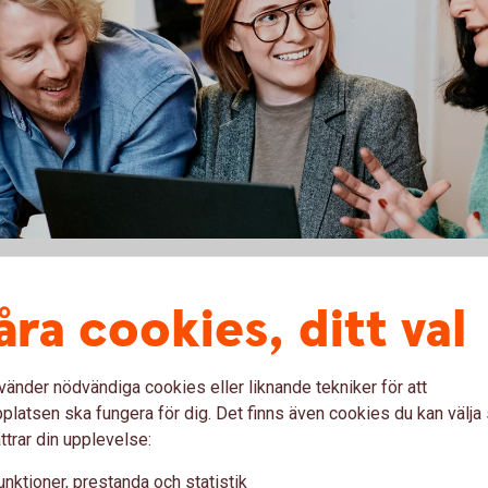
åra cookies, ditt val
lmänna villkor för handel med finansiella
vänder nödvändiga cookies eller liknande tekniker för att
rmation kring värdepapperstjänster.
latsen ska fungera för dig. Det finns även cookies du kan välj
ttrar din upplevelse:
r beroende på om du är kund i eller utanför
 även till aktuell sparbanks hemsida.
unktioner, prestanda och statistik