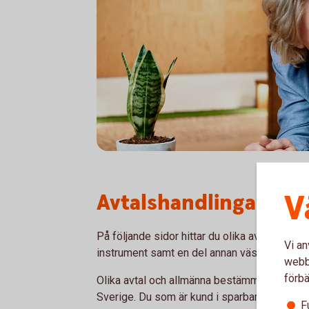
V
Avtalshandlingar
På följande sidor hittar du olika avtal och al
Vi an
instrument samt en del annan väsentlig info
webbp
förbä
Olika avtal och allmänna bestämmelser gälle
Sverige. Du som är kund i sparbank hänvisas
F