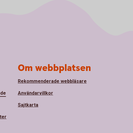
Om webbplatsen
Rekommenderade webbläsare
nde
Användarvillkor
Sajtkarta
ter