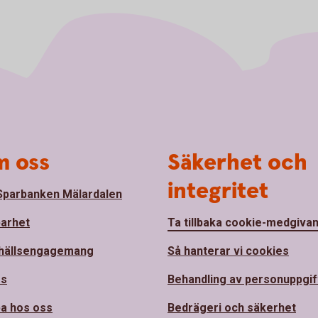
 oss
Säkerhet och
integritet
parbanken Mälardalen
barhet
Ta tillbaka cookie-medgiva
hällsengagemang
Så hanterar vi cookies
ss
Behandling av personuppgif
a hos oss
Bedrägeri och säkerhet