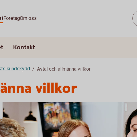
at
Företag
Om oss
et
Kontakt
rkts kundskydd
Avtal och allmänna villkor
änna villkor