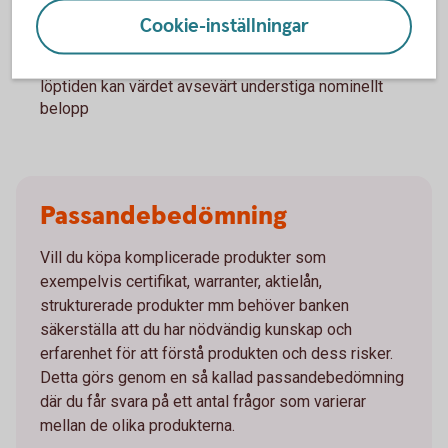
förlorat
Cookie-inställningar
Ett Bevis kan komma att uppvisa stora prisrörelser på
andrahandsmarknaden och vid en försäljning under
löptiden kan värdet avsevärt understiga nominellt
belopp
Passandebedömning
Vill du köpa komplicerade produkter som
exempelvis certifikat, warranter, aktielån,
strukturerade produkter mm behöver banken
säkerställa att du har nödvändig kunskap och
erfarenhet för att förstå produkten och dess risker.
Detta görs genom en så kallad passandebedömning
där du får svara på ett antal frågor som varierar
mellan de olika produkterna.