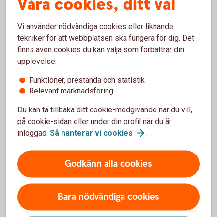
Våra cookies, ditt val
Vi använder nödvändiga cookies eller liknande
tekniker för att webbplatsen ska fungera för dig. Det
För- och nackdelar med
finns även cookies du kan välja som förbättrar din
Autocallbevis
upplevelse:
Funktioner, prestanda och statistik
Fördelar
Relevant marknadsföring
Placeraren har exempelvis möjlighet till avkastning även
Du kan ta tillbaka ditt cookie-medgivande när du vill,
vid en sidledes och ibland nedåtgående marknad
på cookie-sidan eller under din profil när du är
Placeraren har ofta ett kursfallsskydd till en viss nivå,
inloggad.
Så hanterar vi
cookies
.
riskbarriären
Det räcker oftast med att kupongvillkoret är uppfyllt vid
något av avläsningstillfällena för att placeraren ska
Godkänn alla cookies
erhålla kupongutbetalningen
Nackdelar
Bara nödvändiga cookies
Delar av eller hela det nominella beloppet kan gå