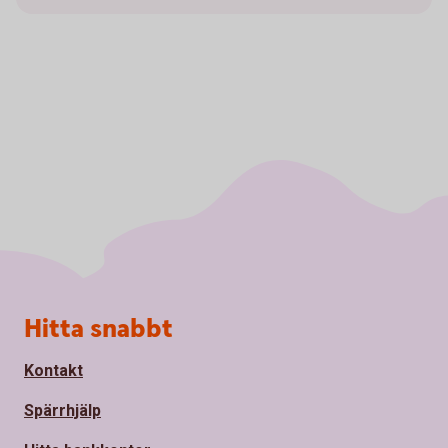
Sidfot
Hitta snabbt
Kontakt
Spärrhjälp