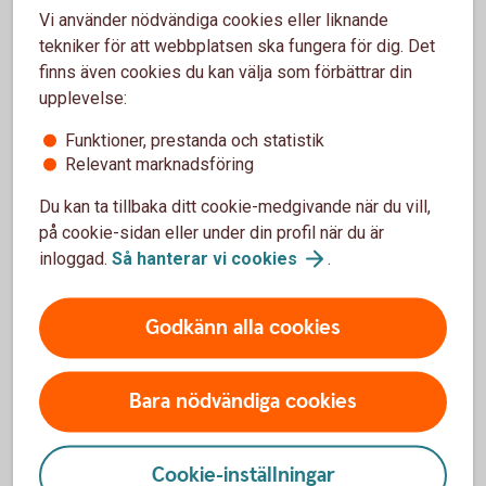
Vi använder nödvändiga cookies eller liknande
För- och nackdelar med
tekniker för att webbplatsen ska fungera för dig. Det
finns även cookies du kan välja som förbättrar din
Kreditbevis
upplevelse:
Fördelar
Funktioner, prestanda och statistik
Relevant marknadsföring
Skapar variation i portföljen med tillgångsslaget krediter
Ger möjlighet till en kontinuerlig, t ex årlig, utbetalning av
Du kan ta tillbaka ditt cookie-medgivande när du vill,
avkastning i form av en kupong
på cookie-sidan eller under din profil när du är
Ger möjlighet att investera i en underliggande marknad
inloggad.
Så hanterar vi
cookies
.
du är intresserad av, utan att du behöver investera direkt
i en företagsobligation där minsta kapitalplacering ofta
är hög
Godkänn alla cookies
Nackdelar
Bara nödvändiga cookies
Delar av eller hela det nominella beloppet kan gå
förlorat
Cookie-inställningar
Köpkursen på andrahandsmarknaden kan variera relativt