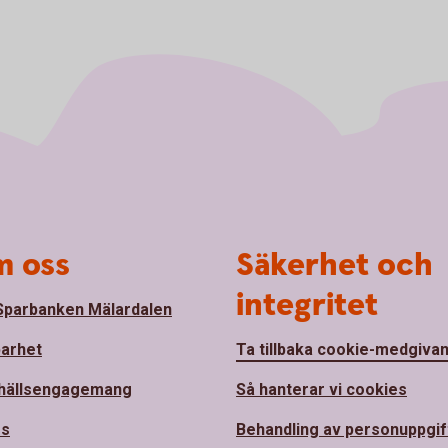
 oss
Säkerhet och
integritet
parbanken Mälardalen
barhet
Ta tillbaka cookie-medgiva
hällsengagemang
Så hanterar vi cookies
ss
Behandling av personuppgif