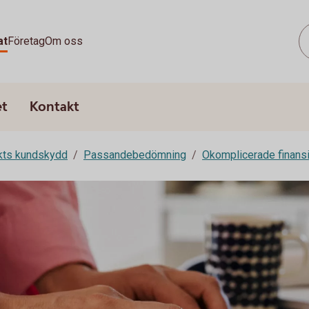
at
Företag
Om oss
et
Kontakt
rkts kundskydd
Passandebedömning
Okomplicerade finansi