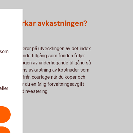
d påverkar avkastningen?
stningen beror på utvecklingen av det index
a som
r underliggande tillgång som fonden följer.
er utvecklingen av underliggande tillgång så
rkas ETF:ens avkastning av kostnader som
ut. Bortsett från courtage när du köper och
er så betalar du en årlig förvaltningsavgift
eller
vid en fondinvestering.