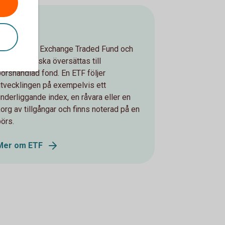
ETF
ETF står för Exchange Traded Fund och
kan på svenska översättas till
börshandlad fond. En ETF följer
utvecklingen på exempelvis ett
underliggande index, en råvara eller en
korg av tillgångar och finns noterad på en
börs.
Mer om ETF