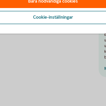
Bara nödvändiga cookies
med ETF:er utan hävstång
Cookie-inställningar