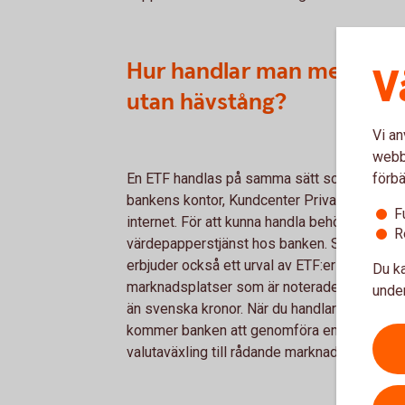
Hur handlar man med ETF:
V
utan hävstång?
Vi an
webbp
En ETF handlas på samma sätt som aktier vi
förbä
bankens kontor, Kundcenter Privat eller via
F
internet. För att kunna handla behöver du ha 
R
värdepapperstjänst hos banken. Swedbank
erbjuder också ett urval av ETF:er på utländ
Du ka
marknadsplatser som är noterade i annan va
under
än svenska kronor. När du handlar med dess
kommer banken att genomföra en automatis
valutaväxling till rådande marknadspris.