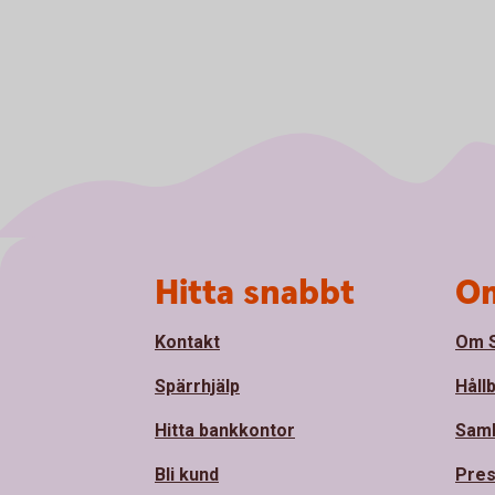
Sidfot
Hitta snabbt
Om
Kontakt
Om S
Spärrhjälp
Håll
Hitta bankkontor
Sam
Bli kund
Pre