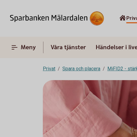
Priv
Meny
Våra tjänster
Händelser i liv
Privat
Spara och placera
MiFID2 - stä