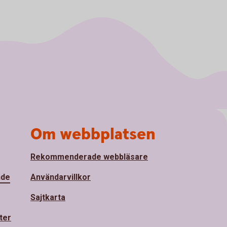
Om webbplatsen
Rekommenderade webbläsare
nde
Användarvillkor
Sajtkarta
ter