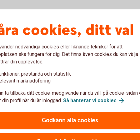
er
Vad tar jag för risk?
Va
åra cookies, ditt val
vänder nödvändiga cookies eller liknande tekniker för att
Att placera i börshandlade fonder kan innebära
Avka
latsen ska fungera för dig. Det finns även cookies du kan välj
både marknadsrisk och valutarisk, precis som
elle
a
ttrar din upplevelse:
för övriga fonder. Marknadsrisk innebär att
Utöv
fondens värde både kan öka och minska över tid
påve
unktioner, prestanda och statistik
en
elevant marknadsföring
medan valutarisk uppstår då förvaltare
tas 
investerar i utländska tillgångar eller om fonden
sälj
ska
n ta tillbaka ditt cookie-medgivande när du vill, på cookie-sidan 
är angiven i en annan valuta. Vissa ETF:er
som 
luta
 din profil när du är inloggad.
Så hanterar vi cookies
.
innehåller motpartsrisk som uppstår vid vissa
a
typer av derivatavtal eller vid aktielån.
k
Godkänn alla cookies