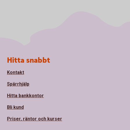
Sidfot
Hitta snabbt
Kontakt
Spärrhjälp
Hitta bankkontor
Bli kund
Priser, räntor och kurser