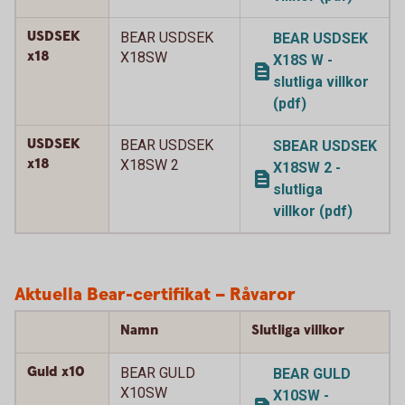
USDSEK
BEAR USDSEK
BEAR USDSEK
x18
X18SW
X18S W -
slutliga villkor
(pdf)
USDSEK
BEAR USDSEK
SBEAR USDSEK
x18
X18SW 2
X18SW 2 -
slutliga
villkor (pdf)
Aktuella Bear-certifikat – Råvaror
Namn
Slutliga villkor
Guld x10
BEAR GULD
BEAR GULD
X10SW
X10SW -