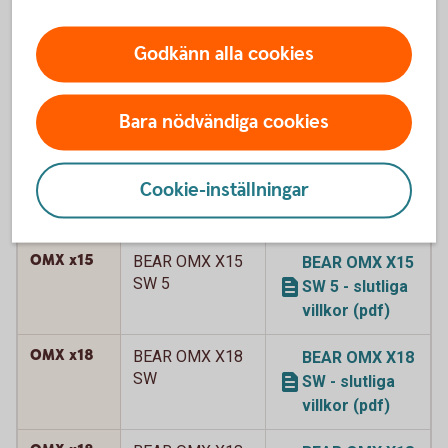
SW 2 - slutliga
villkor (pdf)
Godkänn alla cookies
OMX x15
BEAR OMX X15
BEAR OMX X15
SW 3
SW 3 - slutliga
Bara nödvändiga cookies
villkor (pdf)
OMX x15
BEAR OMX X15
BEAR OMX X15
Cookie-inställningar
SW 4
SW 4 - slutliga
villkor (pdf)
OMX x15
BEAR OMX X15
BEAR OMX X15
SW 5
SW 5 - slutliga
villkor (pdf)
OMX x18
BEAR OMX X18
BEAR OMX X18
SW
SW - slutliga
villkor (pdf)