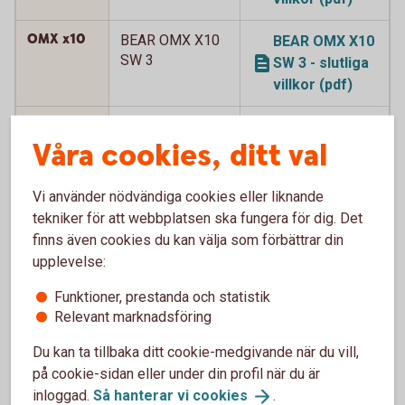
OMX x10
BEAR OMX X10
BEAR OMX X10
SW 3
SW 3 - slutliga
villkor (pdf)
OMX x10
BEAR OMX X10
BEAR OMX X10
Våra cookies, ditt val
SW 4
SW 4 - slutliga
villkor (pdf)
Vi använder nödvändiga cookies eller liknande
OMX x12
BEAR OMX X12
BEAR OMX X12
tekniker för att webbplatsen ska fungera för dig. Det
SW
SW - slutliga
finns även cookies du kan välja som förbättrar din
villkor (pdf)
upplevelse:
OMX x12
Funktioner, prestanda och statistik
BEAR OMX X12
BEAR OMX X12
Relevant marknadsföring
SW 2
SW 2 - slutliga
villkor (pdf)
Du kan ta tillbaka ditt cookie-medgivande när du vill,
på cookie-sidan eller under din profil när du är
OMX x15
BEAR OMX X15
BEAR OMX X15
inloggad.
Så hanterar vi
cookies
.
SW 2