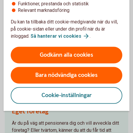
Vi hjälper dig med finansiering av din nya bostad.
Funktioner, prestanda och statistik
Ansök om bolån hos oss.
Relevant marknadsföring
Du kan ta tillbaka ditt cookie-medgivande när du vill,
Bolån
på cookie-sidan eller under din profil när du är
inloggad.
Så hanterar vi
cookies
.
Juridik
Godkänn alla cookies
Gör en kostnadsfri behovsanalys och få svar på
frågan vad som händer om du skulle bli sambo,
separera eller avlida.
Bara nödvändiga cookies
Gör en
behovsanalys
Cookie-inställningar
Eget företag
Är du på väg att pensionera dig och vill avveckla ditt
företag? Eller tvärtom, känner du att du får tid att