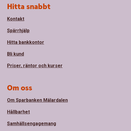
Sidfot
Hitta snabbt
Kontakt
Spärrhjälp
Hitta bankkontor
Bli kund
Priser, räntor och kurser
Om oss
Om Sparbanken Mälardalen
Hållbarhet
Samhällsengagemang