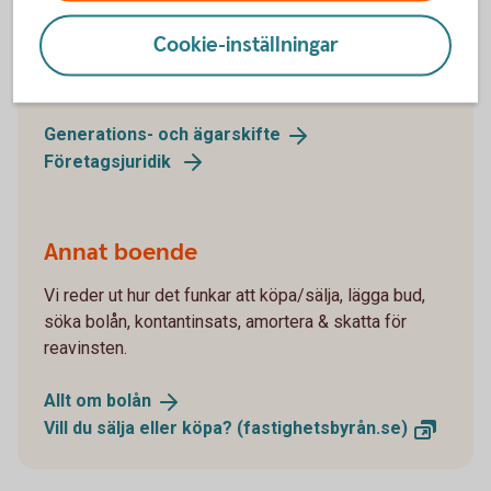
Planerar ett ägarskifte i ditt företag eller har andra
Cookie-inställningar
stora tillgångar? Då kan det vara bra att skaffa sig en
överblick på hur det går att göra på ett smidigt sätt.
Generations- och
ägarskifte
Företagsjuridik
Annat boende
Vi reder ut hur det funkar att köpa/sälja, lägga bud,
söka bolån, kontantinsats, amortera & skatta för
reavinsten.
Allt om
bolån
Vill du sälja eller köpa?
(fastighetsbyrån.se)