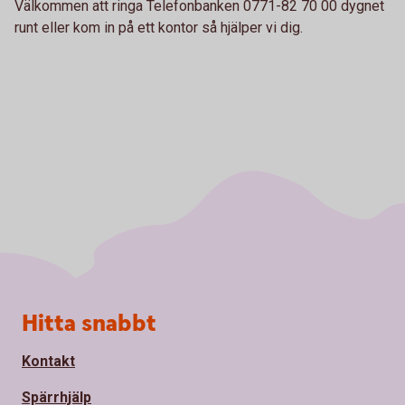
Välkommen att ringa Telefonbanken 0771-82 70 00 dygnet
runt eller kom in på ett kontor så hjälper vi dig.
Sidfot
Hitta snabbt
Kontakt
Spärrhjälp