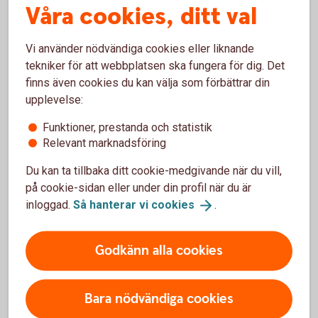
Våra cookies, ditt val
blir lägre. Hellre lite men regelbundet. Hitta det sätt
att spara på som passar dig, din ekonomi och dina
mål.
Vi använder nödvändiga cookies eller liknande
tekniker för att webbplatsen ska fungera för dig. Det
Spara och
placera
finns även cookies du kan välja som förbättrar din
upplevelse:
Funktioner, prestanda och statistik
Trygghet
Relevant marknadsföring
Vi hjälper dig med liv- och sakförsäkringar. Och du
Du kan ta tillbaka ditt cookie-medgivande när du vill,
kan få råd om familjejuridik, till exempel testamente,
på cookie-sidan eller under din profil när du är
arv & gåva.
inloggad.
Så hanterar vi
cookies
.
Försäkringar
Godkänn alla cookies
Familjejuridik och juridiska
tjänster
Bara nödvändiga cookies
Generationsskifte