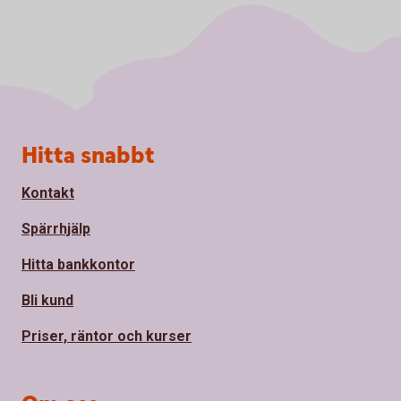
Sidfot
Hitta snabbt
Kontakt
Spärrhjälp
Hitta bankkontor
Bli kund
Priser, räntor och kurser