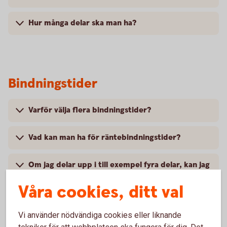
Hur många delar ska man ha?
Bindningstider
Varför välja flera bindningstider?
Vad kan man ha för räntebindningstider?
Om jag delar upp i till exempel fyra delar, kan jag
ha samma räntebindning på alla?
Våra cookies, ditt val
Jag vill inte ha lånet i flera delar, utan jag vill ha
hela lånet i en del och binda allt på samma
Vi använder nödvändiga cookies eller liknande
löptid. Kan jag inte få ha det så?