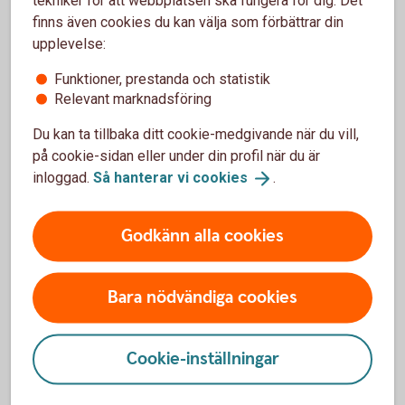
tekniker för att webbplatsen ska fungera för dig. Det
finns även cookies du kan välja som förbättrar din
upplevelse:
Funktioner, prestanda och statistik
Relevant marknadsföring
Rörlig eller bunden ränta?
Du kan ta tillbaka ditt cookie-medgivande när du vill,
Hur ska jag dela upp lånet på olika
på cookie-sidan eller under din profil när du är
räntebindningstider?
inloggad.
Så hanterar vi
cookies
.
Vad är det för skillnad på rörlig och bunden
Godkänn alla cookies
ränta?
Är inte rörlig ränta alltid mest fördelaktig?
Bara nödvändiga cookies
Cookie-inställningar
Hur ska jag tänka om ränteläget?