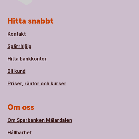
Sidfot
Hitta snabbt
Kontakt
Spärrhjälp
Hitta bankkontor
Bli kund
Priser, räntor och kurser
Om oss
Om Sparbanken Mälardalen
Hållbarhet