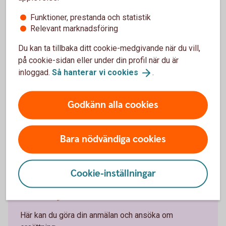
*Rabatten gäller för Bil, Lätt lastbil och Husbil när du
har försäkringen Villahem, Villa eller Hem.
Funktioner, prestanda och statistik
Relevant marknadsföring
Du kan ta tillbaka ditt cookie-medgivande när du vill,
på cookie-sidan eller under din profil när du är
inloggad.
Så hanterar vi
cookies
.
Godkänn alla cookies
Anmäl skada
Bara nödvändiga cookies
Cookie-inställningar
Har olyckan varit framme?
Här kan du göra din anmälan och ansöka om