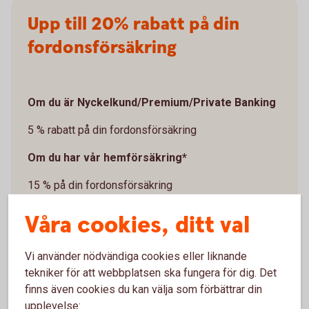
Upp till 20% rabatt på din
fordonsförsäkring
Om du är Nyckelkund/Premium/Private Banking
5 % rabatt på din fordonsförsäkring
Om du har vår hemförsäkring*
15 % på din fordonsförsäkring
Exempel: Som Nyckelkund med hemförsäkring får
Våra cookies, ditt val
du 20 % rabatt på försäkringen för bil, lätt lastbil och
husbil. Din rabatt och ditt pris visas när du är
Vi använder nödvändiga cookies eller liknande
inloggad i internetbank eller app och klickar på ”Se
tekniker för att webbplatsen ska fungera för dig. Det
pris”.
finns även cookies du kan välja som förbättrar din
upplevelse: