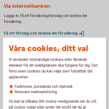
Via internetbanken
Logga in, få ett försäkringsförslag och teckna din
försäkring
Få ett förslag och teckna din
försäkring
Våra cookies, ditt val
Via telefon
Vi använder nödvändiga cookies eller liknande
Vi hjälper dig gärna att teckna försäkringen över telefon.
tekniker för att webbplatsen ska fungera för dig. Det
Ring 0771-82 70 00.
finns även cookies du kan välja som förbättrar din
upplevelse:
Skaffa försäkring via Kundcenter
Privat
Funktioner, prestanda och statistik
Relevant marknadsföring
Du kan ta tillbaka ditt cookie-medgivande när du vill,
på cookie-sidan eller under din profil när du är
Fordonsförsäkringar