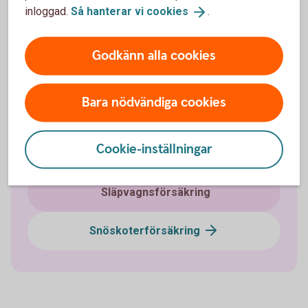
inloggad.
Så hanterar vi
cookies
.
Bilförsäkring
Godkänn alla cookies
Lätt lastbilsförsäkring
Bara nödvändiga cookies
Husbilsförsäkring
Cookie-inställningar
Husvagnsförsäkring
Släpvagnsförsäkring
Snöskoterförsäkring