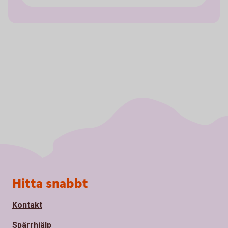
Sidfot
Hitta snabbt
Kontakt
Spärrhjälp