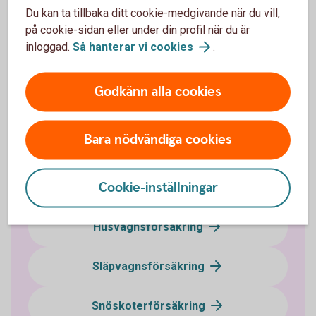
Du kan ta tillbaka ditt cookie-medgivande när du vill,
på cookie-sidan eller under din profil när du är
inloggad.
Så hanterar vi
cookies
.
Fordonsförsäkringar
Godkänn alla cookies
Bilförsäkring
Bara nödvändiga cookies
Lätt lastbilsförsäkring
Cookie-inställningar
Husbilsförsäkring
Husvagnsförsäkring
Släpvagnsförsäkring
Snöskoterförsäkring