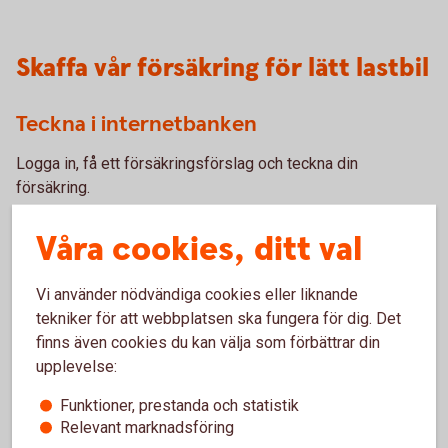
Skaffa vår försäkring för lätt lastbil
Teckna i internetbanken
Logga in, få ett försäkringsförslag och teckna din
försäkring.
Skaffa försäkring för lätt
lastbil
Våra cookies, ditt val
Vi använder nödvändiga cookies eller liknande
Ring oss
tekniker för att webbplatsen ska fungera för dig. Det
finns även cookies du kan välja som förbättrar din
Vi hjälper dig gärna att teckna försäkringen över telefon.
upplevelse:
Funktioner, prestanda och statistik
Ring 0771-82 70 00 och skaffa försäkring för lätt
Relevant marknadsföring
lastbil