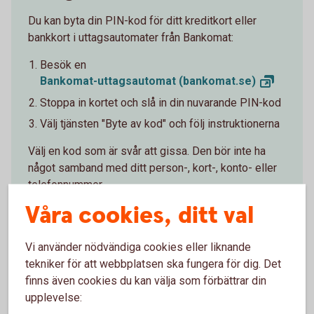
Du kan byta din PIN-kod för ditt kreditkort eller
bankkort i uttagsautomater från Bankomat:
Besök en
Bankomat-uttagsautomat
(bankomat.se)
Stoppa in kortet och slå in din nuvarande PIN-kod
Välj tjänsten "Byte av kod" och följ instruktionerna
Välj en kod
som är
svår att gissa. Den bör inte ha
något samband med ditt person-, kort-, konto- eller
telefonnummer.
Våra cookies, ditt val
Vi använder nödvändiga cookies eller liknande
tekniker för att webbplatsen ska fungera för dig. Det
Slagit fel PIN-kod 3 gånger?
finns även cookies du kan välja som förbättrar din
upplevelse: