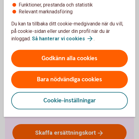
Funktioner, prestanda och statistik
Relevant marknadsföring
Du kan ta tillbaka ditt cookie-medgivande när du vill,
på cookie-sidan eller under din profil när du är
inloggad.
Så hanterar vi
cookies
.
Godkänn alla cookies
Skaffa ersättningskort
Bara nödvändiga cookies
Om du ha slagit fel PIN-kod 3 gånger så spärras
kortet och kommer att behållas av automaten
Du kan inte öppna upp ett som spärrats
Om detta skett så beställer du alltid ett nytt kort -
Cookie-inställningar
ett ersättningskort. Du får då behålla samma
PIN-kod som till föregående kort
Skaffa
ersättningskort