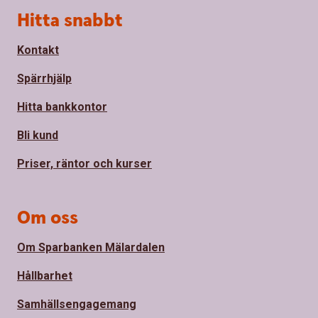
Sidfot
Hitta snabbt
Kontakt
Spärrhjälp
Hitta bankkontor
Bli kund
Priser, räntor och kurser
Om oss
Om Sparbanken Mälardalen
Hållbarhet
Samhällsengagemang