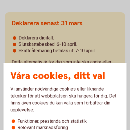
Deklarera senast 31 mars
Deklarera digitalt.
Slutskattebesked: 6-10 april.
Skatteåterbäring betalas ut: 7-10 april.
Detta alternativ är för dig som inte ska ändra eller
lägga till något i din deklaration. Du får i detta fall
Våra cookies, ditt val
tidigare skatteåterbäring.
Vi använder nödvändiga cookies eller liknande
tekniker för att webbplatsen ska fungera för dig. Det
finns även cookies du kan välja som förbättrar din
upplevelse:
Funktioner, prestanda och statistik
Deklarera senast 4 maj
Relevant marknadsföring