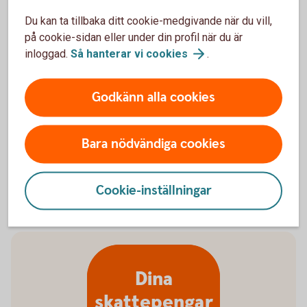
Du kan ta tillbaka ditt cookie-medgivande när du vill,
Deklarera digitalt eller på papper.
på cookie-sidan eller under din profil när du är
Slutskattebesked: 6-12 juni.
inloggad.
Så hanterar vi
cookies
.
Skatteåterbäring betalas ut: 9-12 juni.
Detta alternativ är för dig som behöver ändra eller
Godkänn alla cookies
lägga till något. Som ändring räknas till exempel
avdrag för resor - till och från arbetet - eller
redovisning av bostadsförsäljning.
Bara nödvändiga cookies
Cookie-inställningar
Dina
skattepengar