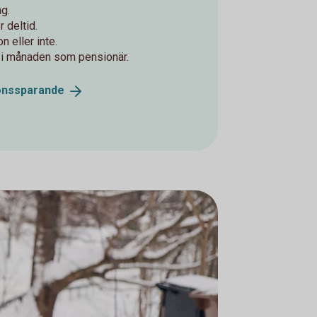
ag.
r deltid.
 eller inte.
t i månaden som pensionär.
onssparande