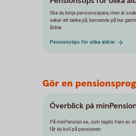
Pensionstips för olika ål
Ska du börja pensionsspara, men är osäk
saker att tänka på, beroende på hur gamma
åldrar.
Pensionstips för olika
åldrar
Gör en pensionsprogn
Överblick på minPensio
På minPension.se, som tagits fram av s
får du koll på pensionen: