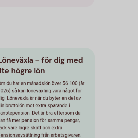
Löneväxla – för dig med
lite högre lön
Om du har en månadslön över 56 100 (år
2026) så kan löneväxling vara något för
dig. Löneväxla är när du byter en del av
din bruttolön mot extra sparande i
tjänstepension. Det är bra eftersom du
kan få mer pension för samma pengar,
tack vare lägre skatt och extra
pensionsavsättning från arbetsgivaren.