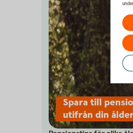
under
Spara till pensi
utifrån din ålde