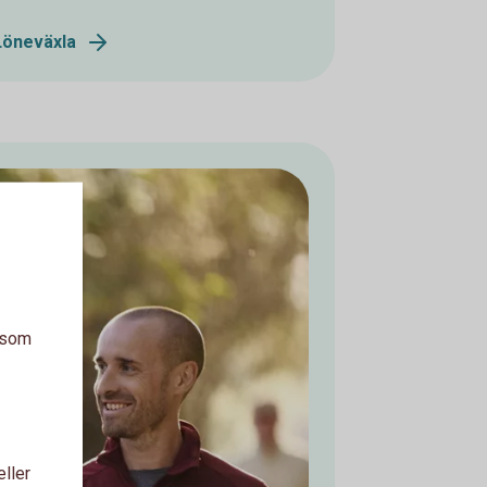
Löneväxla
a som
eller