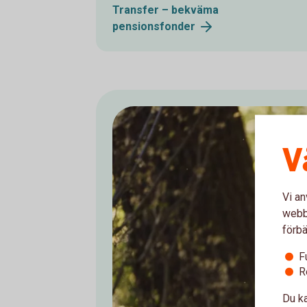
Transfer – bekväma
pensionsfonder
V
Vi an
webbp
förbä
F
R
Du ka