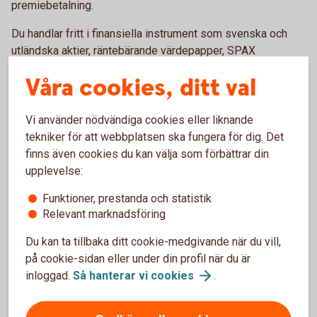
premiebetalning.
Du handlar fritt i finansiella instrument som svenska och
utländska aktier, räntebärande värdepapper, SPAX
(aktieindexobligationer) och derivatinstrument. Du kan när
Våra cookies, ditt val
som helst, kostnads- och skattefritt, byta placeringar under
spartiden. Och utan att behöva deklarera affärerna.
Vi använder nödvändiga cookies eller liknande
Banken lämnar uppgift om vilka förvaltningsåtgärder som
tekniker för att webbplatsen ska fungera för dig. Det
gjorts i försäkringsdepån efter genomförd transaktion och
finns även cookies du kan välja som förbättrar din
lämnar kvartalsvis redovisning av värdeutvecklingen i
upplevelse:
depån. En gång per år får du dessutom ett värdebesked där
Swedbank Försäkring bland annat redovisar
Funktioner, prestanda och statistik
Relevant marknadsföring
försäkringskapitalets värdeutveckling, eventuella
premieinbetalningar samt de uttag för skatt och avgifter
Du kan ta tillbaka ditt cookie-medgivande när du vill,
som gjorts under året.
på cookie-sidan eller under din profil när du är
inloggad.
Så hanterar vi
cookies
.
Så tar du ut pengarna