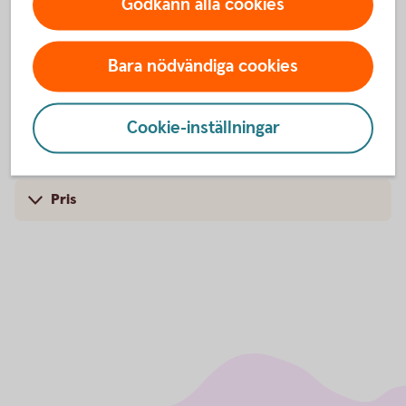
Godkänn alla cookies
Pengarna kan tidigast tas ut från din 55-årsdag och
kortaste utbetalningstid är fem år. Pengarna betalas i regel
ut månadsvis. Om du dör innan utbetalning påbörjats,
Bara nödvändiga cookies
betalas pengarna ut till dina förmånstagare, det vill säga de
personer du bestämt ska få dina pengar vid dödsfall. All
utbetalning är skattefri.
Cookie-inställningar
Pris