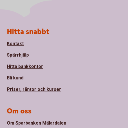
Sidfot
Hitta snabbt
Kontakt
Spärrhjälp
Hitta bankkontor
Bli kund
Priser, räntor och kurser
Om oss
Om Sparbanken Mälardalen