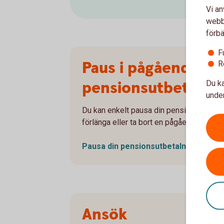
Vi an
webbp
förbä
F
Paus i pågående
R
pensionsutbetalni
Du ka
under
Du kan enkelt pausa din pensionsutbetaln
förlänga eller ta bort en pågående paus.
Pausa din
pensionsutbetalning
Ansök