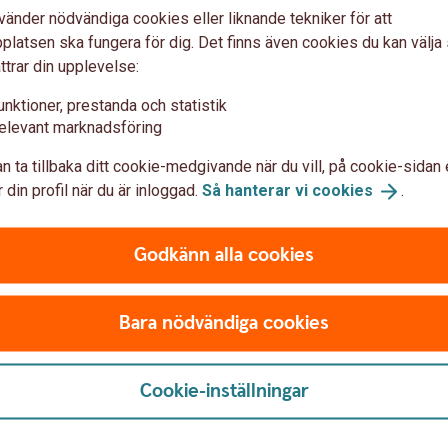
vänder nödvändiga cookies eller liknande tekniker för att
latsen ska fungera för dig. Det finns även cookies du kan välj
ttrar din upplevelse:
unktioner, prestanda och statistik
Återbetalni
elevant marknadsföring
ng
n ta tillbaka ditt cookie-medgivande när du vill, på cookie-sidan 
 din profil när du är inloggad.
Så hanterar vi
cookies
.
Behöver du
återbetalni
Blankett återbetalni
ing och även förkorta,
Godkänn alla cookies
Bara nödvändiga cookies
Cookie-inställningar