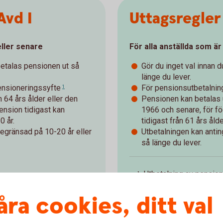
Avd I
Uttagsregler 
eller senare
För alla anställda som är
 betalas pensionen ut så
Gör du inget val innan d
länge du lever.
ensioneringssyfte
För pensionsutbetalnin
1
 64 års ålder eller den
Pensionen kan betalas u
ension tidigast kan
1966 och senare, för fö
0 år.
tidigast från 61 års ålde
begränsad på 10-20 år eller
Utbetalningen kan antin
så länge du lever.
Utbetalning av pension 
1
avgår ur tjänst. Den an
te att den anställde
åra cookies, ditt val
förfogande.
Tillbaka
å till arbetsmarknadens