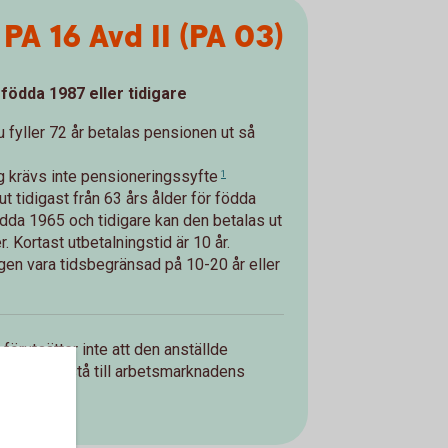
PA 16 Avd II (PA 03)
 födda 1987 eller tidigare
u fyller 72 år betalas pensionen ut så
g krävs inte
pensioneringssyfte
1
t tidigast från 63 års ålder för födda
dda 1965 och tidigare kan den betalas ut
r. Kortast utbetalningstid är 10 år.
gen vara tidsbegränsad på 10-20 år eller
förutsätter inte att den anställde
ställde får stå till arbetsmarknadens