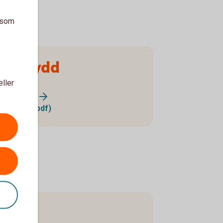
a som
ngsskydd
eller
ngsskydd?
ngsskydd (pdf)