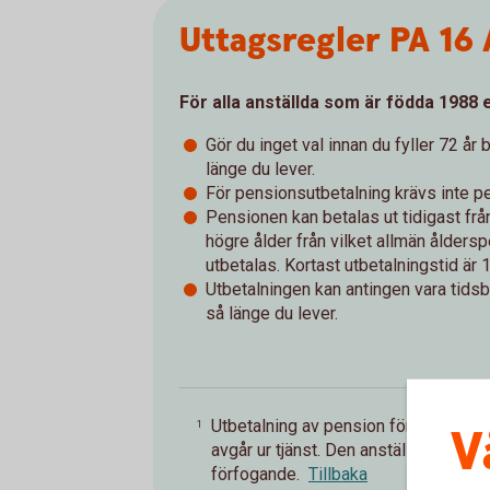
Uttagsregler PA 16 
För alla anställda som är födda 1988 
Gör du inget val innan du fyller 72 år
länge du lever.
För pensionsutbetalning krävs inte
p
Pensionen kan betalas ut tidigast från
högre ålder från vilket allmän åldersp
utbetalas. Kortast utbetalningstid är 1
Utbetalningen kan antingen vara tids
så länge du lever.
Utbetalning av pension förutsätter in
1
V
avgår ur tjänst. Den anställde får st
förfogande.
Tillbaka