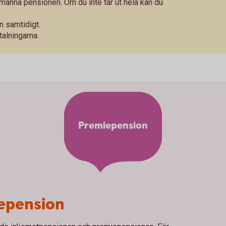
llmänna pensionen. Om du inte tar ut hela kan du
n samtidigt.
talningarna.
Premiepension
iepension