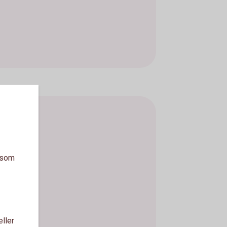
a som
eller