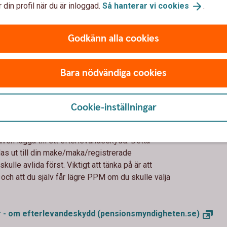
 din profil när du är inloggad.
Så hanterar vi
cookies
.
traditionell försäkring så tar Pensionsmyndigheten över
Detta val passar dig som vill ha en garanti på att
ionen inte sjunker kraftigt från ett år till ett annat. Om du
Godkänn alla cookies
ell försäkring kan du inte byta tillbaka sen.
Bara nödvändiga cookies
Cookie-inställningar
ydd eller inte?
ven lägga till ett efterlevandeskydd. Detta
as ut till din make/maka/registrerade
ulle avlida först. Viktigt att tänka på är att
ch att du själv får lägre PPM om du skulle välja
r - om efterlevandeskydd
(pensionsmyndigheten.se)