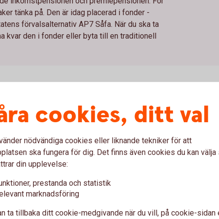
 både inkomstpensionen och premiepensionen. För
ker tänka på. Den är idag placerad i fonder -
statens förvalsalternativ AP7 Såfa. När du ska ta
kvar den i fonder eller byta till en traditionell
åra cookies, ditt val
sion i fonder
vänder nödvändiga cookies eller liknande tekniker för att
an du själv påverka vilken fond eller vilka fonder du har
latsen ska fungera för dig. Det finns även cookies du kan välj
ha kvar premiepensionen i fonder/fondförsäkring passar dig
ttrar din upplevelse:
fonder och risknivå själv. Det är också ett alternativ för dig
fa – en fond där risken minskar successivt under hela
unktioner, prestanda och statistik
elevant marknadsföring
ionell försäkring
n ta tillbaka ditt cookie-medgivande när du vill, på cookie-sidan 