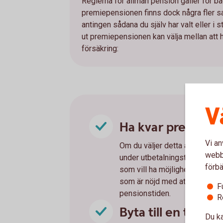
Reglerna för allmän pension gäller för
premiepensionen finns dock några fler sa
antingen sådana du själv har valt eller i 
ut premiepensionen kan välja mellan att ha 
försäkring:
V
Ha kvar premiepen
Vi an
Om du väljer detta alternativ k
webbp
under utbetalningstiden. Att 
förbä
som vill ha möjlighet att välja 
som är nöjd med att ha AP7 Så
F
pensionstiden.
R
Byta till en tradit
Du ka