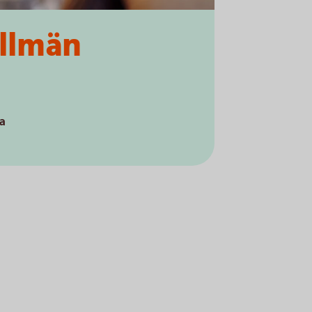
allmän
a