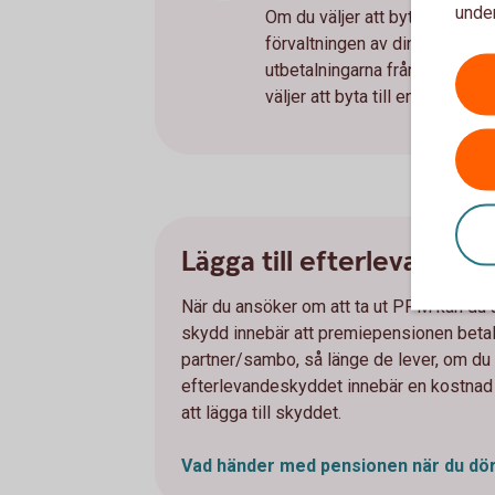
under
Om du väljer att byta till en 
förvaltningen av din pension. 
utbetalningarna från premiepens
väljer att byta till en tradition
Lägga till efterlevandesk
När du ansöker om att ta ut PPM kan du ä
skydd innebär att premiepensionen betal
partner/sambo, så länge de lever, om du sk
efterlevandeskyddet innebär en kostnad o
att lägga till skyddet.
Vad händer med pensionen när du dö