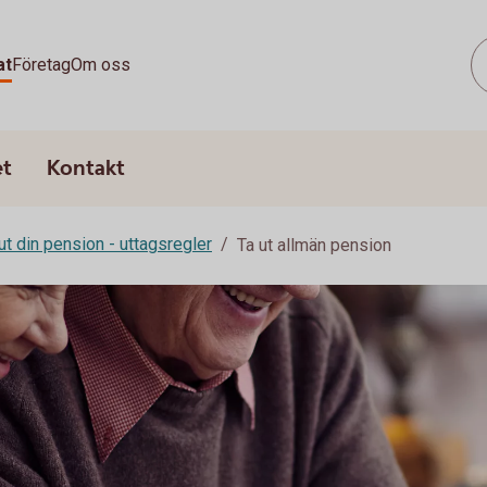
at
Företag
Om oss
et
Kontakt
ut din pension - uttagsregler
Ta ut allmän pension