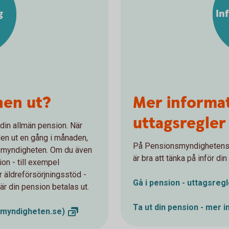
g
In
nen ut?
Mer informa
uttagsregler
ut din allmän pension. När
den ut en gång i månaden,
På Pensionsmyndighetens 
onsmyndigheten. Om du även
är bra att tänka på inför d
on - till exempel
r äldreförsörjningsstöd -
Gå i pension - uttagsreg
är din pension betalas ut.
Ta ut din pension - mer
i
smyndigheten.se)