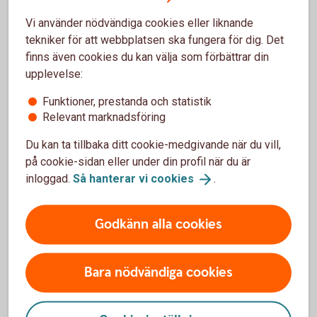
Vi använder nödvändiga cookies eller liknande
tekniker för att webbplatsen ska fungera för dig. Det
finns även cookies du kan välja som förbättrar din
upplevelse:
Funktioner, prestanda och statistik
Hantera din tjänstepension i Mina
Relevant marknadsföring
försäkringar
Du kan ta tillbaka ditt cookie-medgivande när du vill,
Mina försäkringar är en portal där du kan se innehav,
på cookie-sidan eller under din profil när du är
byta fonder och ändra framtida insättningar för
inloggad.
Så hanterar vi
cookies
.
sparandeförsäkringar i Swedbank Försäkring. Allt du
behöver är ett Mobilt BankID, du behöver inte ha vår
Godkänn alla cookies
internetbank eller app sedan innan.
Logga in i Mina
försäkringar
Bara nödvändiga cookies