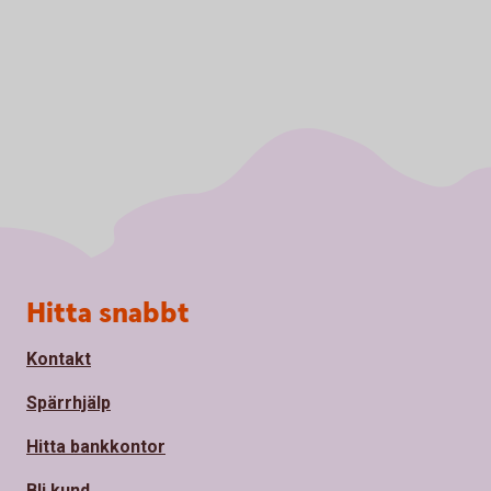
Sidfot
Hitta snabbt
Kontakt
Spärrhjälp
Hitta bankkontor
Bli kund