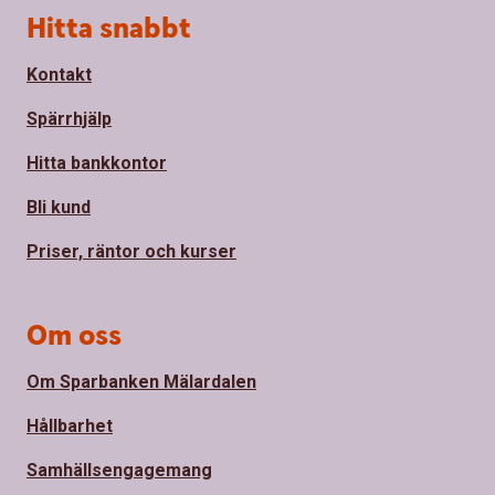
Sidfot
Hitta snabbt
Kontakt
Spärrhjälp
Hitta bankkontor
Bli kund
Priser, räntor och kurser
Om oss
Om Sparbanken Mälardalen
Hållbarhet
Samhällsengagemang