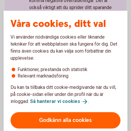
komma negativa överraskningar. Det är
också viktigt att du sprider ditt sparande
mellan olika branscher för att sprida
Våra cookies, ditt val
riskerna.
Vi använder nödvändiga cookies eller liknande
tekniker för att webbplatsen ska fungera för dig. Det
finns även cookies du kan välja som förbättrar din
Tips om aktier och
upplevelse:
börsinformation
Funktioner, prestanda och statistik
Relevant marknadsföring
Du kan ta tillbaka ditt cookie-medgivande när du vill,
Aktiellt
på cookie-sidan eller under din profil när du är
inloggad.
Så hanterar vi
cookies
.
Dagliga bolagsanalyser, börskommentarer,
aktierekommendationer, förvaltarkommentarer och
tips runt pension och privatekonomi.
Godkänn alla cookies