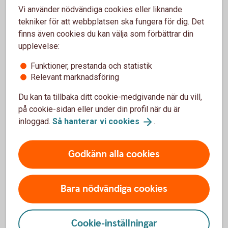
Vi använder nödvändiga cookies eller liknande
tekniker för att webbplatsen ska fungera för dig. Det
finns även cookies du kan välja som förbättrar din
Ge bort gåvokort i stället för
upplevelse:
kontanter
Funktioner, prestanda och statistik
Relevant marknadsföring
Sätt in pengarna på konto, fond eller annat sparande istället
för att ge bort kontanter. Trevliga gåvokort får du på
Du kan ta tillbaka ditt cookie-medgivande när du vill,
närmaste bankkontor eller genom att ringa.
på cookie-sidan eller under din profil när du är
inloggad.
Så hanterar vi
cookies
.
För gåvokort, ring 0771-82 70 00
Godkänn alla cookies
Mobilt BankID
Bara nödvändiga cookies
Mobilt BankID är en e-legitimation, bland annat för
att skicka betalningar med Swish och logga in i
Cookie-inställningar