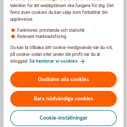
tekniker för att webbplatsen ska fungera för dig. Det
privatkund hos oss
finns även cookies du kan välja som förbättrar din
upplevelse:
Bankomats uttagsautomater
(bankomat.se)
Funktioner, prestanda och statistik
Relevant marknadsföring
Du kan ta tillbaka ditt cookie-medgivande när du vill,
på cookie-sidan eller under din profil när du är
Kontanten
inloggad.
Så hanterar vi
cookies
.
Cirka 450 automater i Sverige - ofta där det inte
finns någon bank i närheten.
Godkänn alla cookies
Kontantens uttagsautomater
(kontanten.se)
Bara nödvändiga cookies
Cookie-inställningar