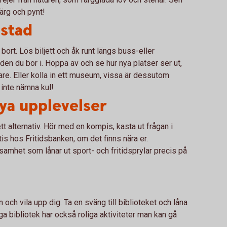
färg och pynt!
stad
ort. Lös biljett och åk runt längs buss-eller
aden du bor i. Hoppa av och se hur nya platser ser ut,
idare. Eller kolla in ett museum, vissa är dessutom
t inte nämna kul!
nya upplevelser
ett alternativ. Hör med en kompis, kasta ut frågan i
atis hos Fritidsbanken, om det finns nära er.
samhet som lånar ut sport- och fritidsprylar precis på
n och vila upp dig. Ta en sväng till biblioteket och låna
nga bibliotek har också roliga aktiviteter man kan gå