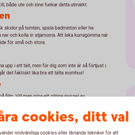
till, både ute och inne funkar detta utmärkt.
den
 Åk skidor på tomten, spela badminton eller ha
a ner och kolla in stjärnorna. Att leka kurragömma när
både för små och stora.
 upp i ett tält, men för dig som inte är så förtjust i
år det faktiskt lika bra att tälta inomhus!
o
å film. Vill man göra ett större pyssel av
jetter och vika strutar.
åra cookies, ditt val
igurer eller dockor i rollerna och sedan göra en film.
vänder nödvändiga cookies eller liknande tekniker för att
en app (det finns många som går att ladda ner gratis).