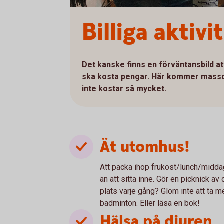
Billiga aktiv
Det kanske finns en förväntansbild at
ska kosta pengar. Här kommer massor 
inte kostar så mycket.
Ät utomhus!
Att packa ihop frukost/lunch/middag 
än att sitta inne. Gör en picknick av
plats varje gång? Glöm inte att ta m
badminton. Eller läsa en bok!
Hälsa på djuren