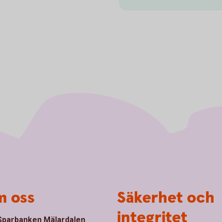
 oss
Säkerhet och
integritet
parbanken Mälardalen