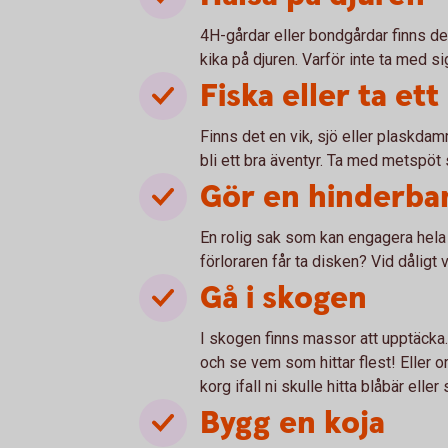
4H-gårdar eller bondgårdar finns de
kika på djuren. Varför inte ta med s
Fiska eller ta et
Finns det en vik, sjö eller plaskda
bli ett bra äventyr. Ta med metspöt 
Gör en hinderba
En rolig sak som kan engagera hela f
förloraren får ta disken? Vid dåligt
Gå i skogen
I skogen finns massor att upptäcka. 
och se vem som hittar flest! Eller o
korg ifall ni skulle hitta blåbär elle
Bygg en koja