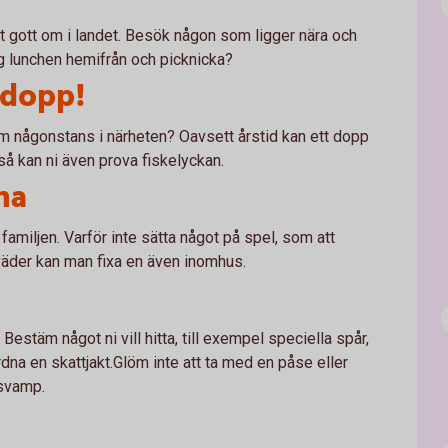
t gott om i landet. Besök någon som ligger nära och
ig lunchen hemifrån och picknicka?
t dopp!
mm någonstans i närheten? Oavsett årstid kan ett dopp
så kan ni även prova fiskelyckan.
na
amiljen. Varför inte sätta något på spel, som att
 väder kan man fixa en även inomhus.
Bestäm något ni vill hitta, till exempel speciella spår,
rdna en skattjakt.Glöm inte att ta med en påse eller
r svamp.