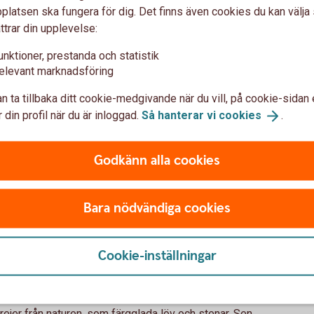
latsen ska fungera för dig. Det finns även cookies du kan välj
lt sätt att berätta en historia.
ttrar din upplevelse:
unktioner, prestanda och statistik
r både liten och stor. Har ni en liten trädgård, balkong
elevant marknadsföring
ill odling? Och vill ni ha mer snabba ryck är
n ta tillbaka ditt cookie-medgivande när du vill, på cookie-sidan 
.
 din profil när du är inloggad.
Så hanterar vi
cookies
.
ussla
ussel är något nästan alla oavsett ålder kan sysselsätta
Godkänn alla cookies
iddag
Bara nödvändiga cookies
så festligt, men om man dukar upp köket som för ett
ller varför inte laga en middag ihop. Tillsammans blir
Cookie-inställningar
en med dans till en gemensam spellista.
rejer från naturen, som färgglada löv och stenar. Sen