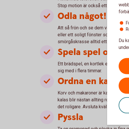
webbp
Stop motion är också ett kul och enke
förbä
Odla något!
F
Att så frön och se dem växa är kul fö
R
eller ett soligt fönster som passar t
Du ka
smörgåskrasse alltid ett säkert kort
under
Spela spel och p
Ett brädspel, en kortlek eller ett p
sig med i flera timmar.
Ordna en kalasm
Korv och makaroner är kanske inte 
kalas blir nästan allting roligare. E
det roligare. Avsluta kvällsmiddag
Pyssla
Ta en promenad och plocka in fina g