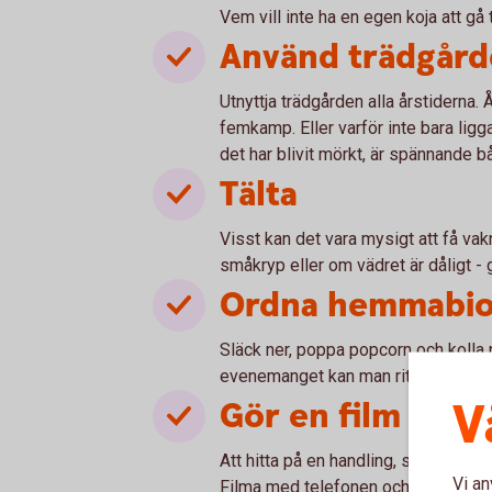
Vem vill inte ha en egen koja att gå 
Använd trädgår
Utnyttja trädgården alla årstiderna.
femkamp. Eller varför inte bara ligg
det har blivit mörkt, är spännande 
Tälta
Visst kan det vara mysigt att få vakna
småkryp eller om vädret är dåligt - g
Ordna hemmabi
Släck ner, poppa popcorn och kolla p
evenemanget kan man rita egna biobil
V
Gör en film
Att hitta på en handling, sätta rätt f
Vi an
Filma med telefonen och redigera i 