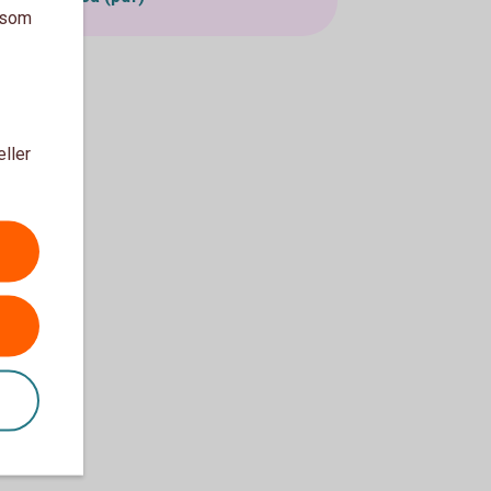
a som
eller