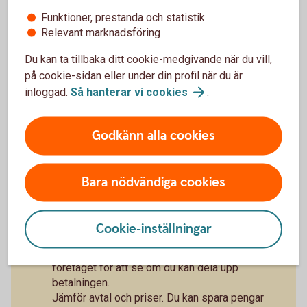
Det finns både verktyg och knep för att få bättre koll
Funktioner, prestanda och statistik
på sin ekonomi.
Relevant marknadsföring
Checklista - Ta kontroll över ekonomin (pdf)
Du kan ta tillbaka ditt cookie-medgivande när du vill,
Utgiftskollen - ett digitalt
verktyg
på cookie-sidan eller under din profil när du är
inloggad.
Så hanterar vi
cookies
.
Godkänn alla cookies
Privatekonomiska tips
Bara nödvändiga cookies
Gör en budget över dina inkomster och utgifter.
Finns det utgifter du kan dra ner på? Glöm inte
småutgifterna, det handlar ofta om mer pengar
Cookie-inställningar
än man tror.
Har du svårt att betala en räkning, hör av dig till
företaget för att se om du kan dela upp
betalningen.
Jämför avtal och priser. Du kan spara pengar