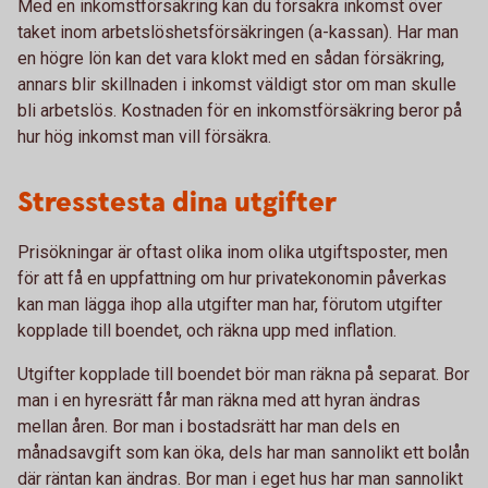
Med en inkomstförsäkring kan du försäkra inkomst över
taket inom arbetslöshetsförsäkringen (a-kassan). Har man
en högre lön kan det vara klokt med en sådan försäkring,
annars blir skillnaden i inkomst väldigt stor om man skulle
bli arbetslös. Kostnaden för en inkomstförsäkring beror på
hur hög inkomst man vill försäkra.
Stresstesta dina utgifter
Prisökningar är oftast olika inom olika utgiftsposter, men
för att få en uppfattning om hur privatekonomin påverkas
kan man lägga ihop alla utgifter man har, förutom utgifter
kopplade till boendet, och räkna upp med inflation.
Utgifter kopplade till boendet bör man räkna på separat. Bor
man i en hyresrätt får man räkna med att hyran ändras
mellan åren. Bor man i bostadsrätt har man dels en
månadsavgift som kan öka, dels har man sannolikt ett bolån
där räntan kan ändras. Bor man i eget hus har man sannolikt