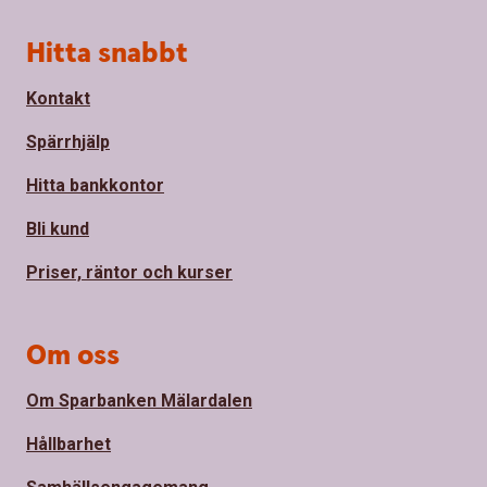
Sidfot
Hitta snabbt
Kontakt
Spärrhjälp
Hitta bankkontor
Bli kund
Priser, räntor och kurser
Om oss
Om Sparbanken Mälardalen
Hållbarhet