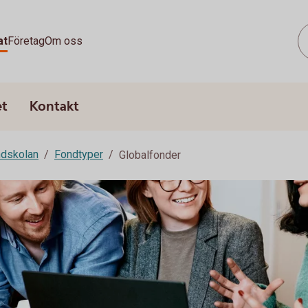
at
Företag
Om oss
et
Kontakt
dskolan
Fondtyper
Globalfonder