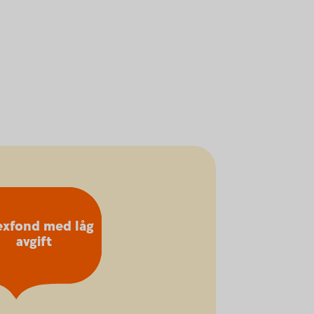
exfond med låg
avgift