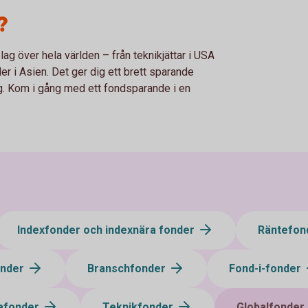
?
ag över hela världen – från teknikjättar i USA
der i Asien. Det ger dig ett brett sparande
g. Kom i gång med ett fondsparande i en
Indexfonder och indexnära fonder
Räntefon
onder
Branschfonder
Fond-i-fonder
afonder
Teknikfonder
Globalfonder