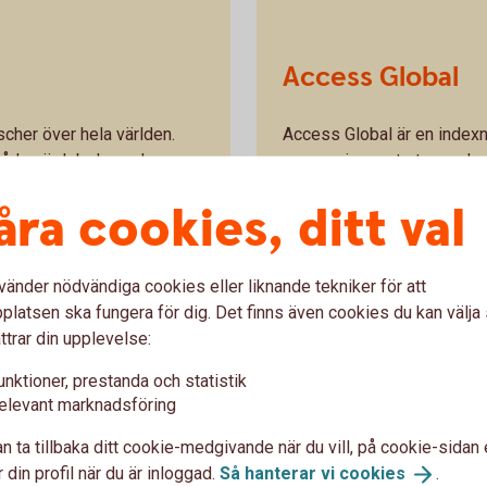
Access Global
scher över hela världen.
Access Global är en index
v både värdebolag och
exponering mot stora och m
er.
Målet är att efterlikna ind
åra cookies, ditt val
veckling
Swedbank Robur Access 
vänder nödvändiga cookies eller liknande tekniker för att
latsen ska fungera för dig. Det finns även cookies du kan välj
ttrar din upplevelse:
unktioner, prestanda och statistik
elevant marknadsföring
n ta tillbaka ditt cookie-medgivande när du vill, på cookie-sidan 
B
 din profil när du är inloggad.
Så hanterar vi
cookies
.
 som