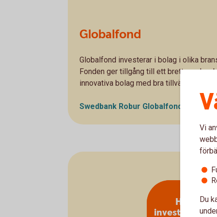
Globalfond
Globalfond investerar i bolag i olika bran
Fonden ger tillgång till ett brett urval a
innovativa bolag med bra tillväxtmöjlighet
V
Swedbank Robur Globalfond A - se
ut
Vi an
webbp
förbä
F
R
Du ka
Hållbara
under
investeringar