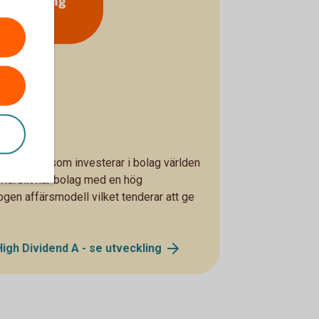
utdelning
idend
 aktiefond som investerar i bolag världen
nerellt har bolag med en hög
gen affärsmodell vilket tenderar att ge
igh Dividend A - se
utveckling