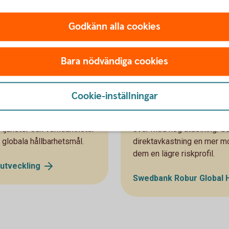
Godkänn alla cookies
Bara nödvändiga cookies
Global High Div
Cookie-inställningar
rar över hela världen.
Global High Dividend är en
, tjänster och verksamheter
över med hög utdelning. Ge
7 globala hållbarhetsmål.
direktavkastning en mer mo
dem en lägre riskprofil.
utveckling
Swedbank Robur Global H