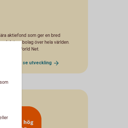
nära aktiefond som ger en bred
edelstora bolag över hela världen.
exet MSCI World Net.
Global A - se
utveckling
a som
eller
olag med hög