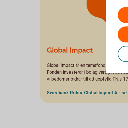
mål
Global Impact
Global Impact är en temafond som investe
Fonden investerar i bolag vars produkter
vi bedömer bidrar till att uppfylla FN:s 1
Swedbank Robur Global Impact A - se