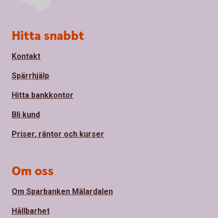
Sidfot
Hitta snabbt
Kontakt
Spärrhjälp
Hitta bankkontor
Bli kund
Priser, räntor och kurser
Om oss
Om Sparbanken Mälardalen
Hållbarhet