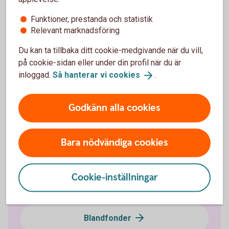
Fondtyper - lär dig mer om olika typer av
fonder
Fonder - börja
fondspara
Funktioner, prestanda och statistik
Relevant marknadsföring
Du kan ta tillbaka ditt cookie-medgivande när du vill,
på cookie-sidan eller under din profil när du är
Fondtyper
inloggad.
Så hanterar vi
cookies
.
Aktivt förvaltade fonder
Godkänn alla cookies
Indexfonder och indexnära fonder
Bara nödvändiga cookies
Räntefonder
Cookie-inställningar
Aktiefonder
Blandfonder