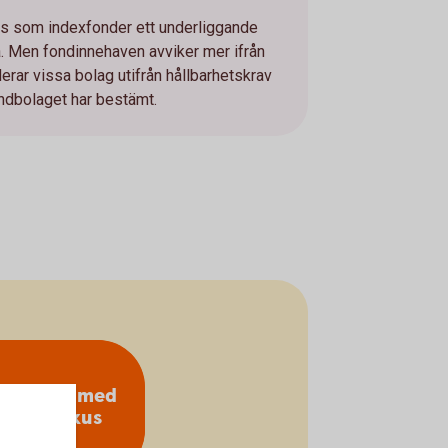
is som indexfonder ett underliggande
. Men fondinnehaven avviker mer ifrån
rar vissa bolag utifrån hållbarhetskrav
fondbolaget har bestämt.
ndexnära med
klimatfokus