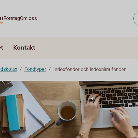
at
Företag
Om oss
et
Kontakt
dskolan
Fondtyper
Indexfonder och indexnära fonder