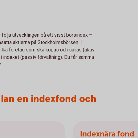
?
följa utvecklingen på ett visst börsindex –
atta aktierna på Stockholmsbörsen. I
r vilka företag som ska köpas och säljas (aktiv
 i indexet (passiv förvaltning). Du får samma
t.
llan en indexfond och
Indexnära fond