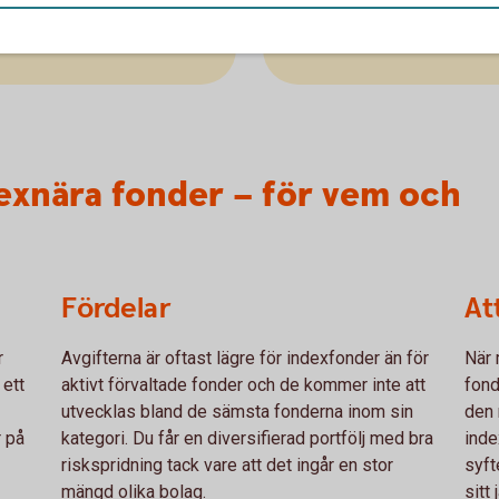
tveckling
Swedbank Robur Access 
exnära fonder – för vem och
Fördelar
At
r
Avgifterna är oftast lägre för indexfonder än för
När 
 ett
aktivt förvaltade fonder och de kommer inte att
fond
utvecklas bland de sämsta fonderna inom sin
den 
r på
kategori. Du får en diversifierad portfölj med bra
inde
riskspridning tack vare att det ingår en stor
syft
mängd olika bolag.
sitt