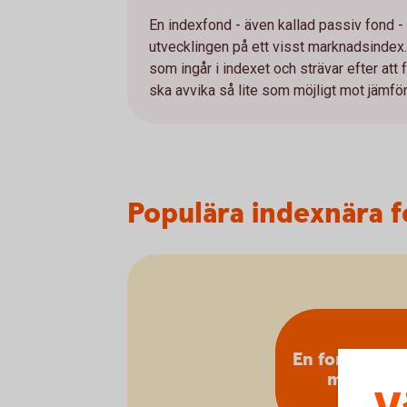
En indexfond - även kallad passiv fond -
utvecklingen på ett visst marknadsindex.
som ingår i indexet och strävar efter at
ska avvika så lite som möjligt mot jämfö
Populära indexnära 
En fond för v
marknad