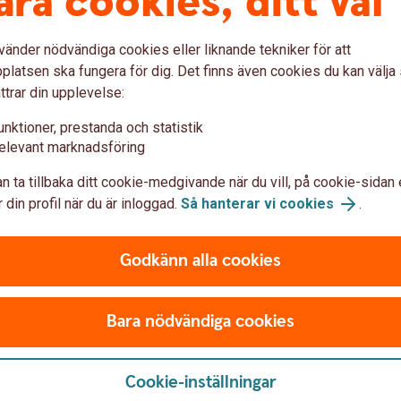
åra cookies, ditt val
vänder nödvändiga cookies eller liknande tekniker för att
latsen ska fungera för dig. Det finns även cookies du kan välj
ttrar din upplevelse:
Access Edge
unktioner, prestanda och statistik
elevant marknadsföring
m möjligt efterlikna
Access Edge-fonderna ger 
n ta tillbaka ditt cookie-medgivande när du vill, på cookie-sidan 
ktive fond ska följa. Med
aktiemarknader. Samtidigt h
 din profil när du är inloggad.
Så hanterar vi cookies
.
g till en av marknadens
genom att de förvaltas i lin
ektionens medianavgifter
innebär att bolag med låga
Godkänn alla cookies
 2025-05-06.
finns sex olika fonder med o
Access Edge USA
Access Edge Global
Bara nödvändiga cookies
Access Edge Europe
Access Edge Japan
Access Edge Sweden
Cookie-inställningar
Access Edge Emerging