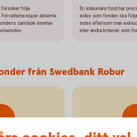
 försöker följa
En indexnära fond har prec
 Förvaltarna köper aktierna
index som fonden ska följa
t fondens samlade innehav
index eftersom man exklude
relseindex.
eller andra kriterier som 
fonder från Swedbank Robur
arje
I