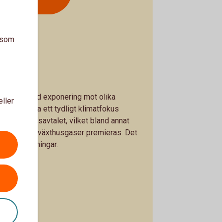
a som
dig en bred exponering mot olika
eller
ar fonderna ett tydligt klimatfokus
je med Parisavtalet, vilket bland annat
 utsläpp av växthusgaser premieras. Det
lika inriktningar.
 Markets