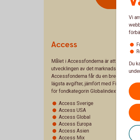
V
Vi an
webbp
förbä
Access
F
R
Målet i Accessfonderna är att så långt so
Du ka
utvecklingen av det marknadsindex respe
under
Accessfonderna får du en bred exponerin
lägsta avgifter, jämfört med Finansinsp
för fondkategorin Globalindexfonder per
Access Sverige
Access USA
Access Global
Access Europa
Access Asien
Access Mix