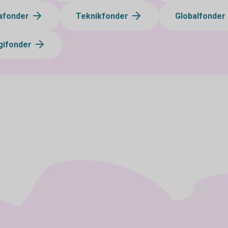
afonder
Teknikfonder
Globalfonder
gifonder