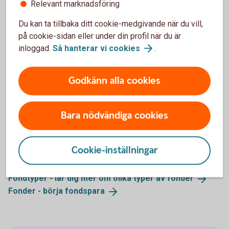
Relevant marknadsföring
Är du intresserad av hedgefonder, men vill ha en
Du kan ta tillbaka ditt cookie-medgivande när du vill,
lägre risk än vad majoriteten av hedgefonder har? Då
på cookie-sidan eller under din profil när du är
skulle en hedgefond-i-fond kunna vara något för dig.
inloggad.
Så hanterar vi
cookies
.
Dessa minskar riskerna betydligt, gentemot andra
hedgefonder, genom att investera i flera olika fonder
Godkänn alla cookies
med olika inriktning och från olika förvaltare.
Bara nödvändiga cookies
Mer information
Cookie-inställningar
Fondtyper - lär dig mer om olika typer av
fonder
Fonder - börja
fondspara