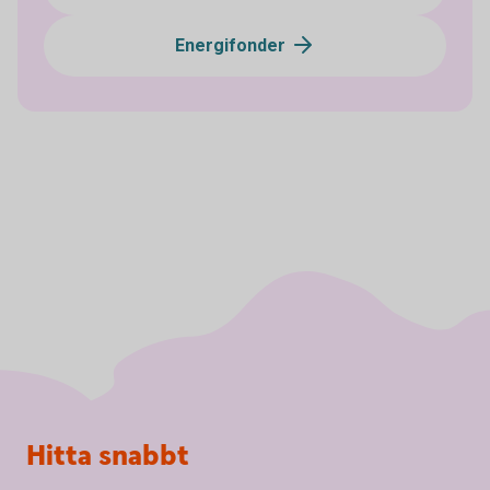
Energifonder
Sidfot
Hitta snabbt