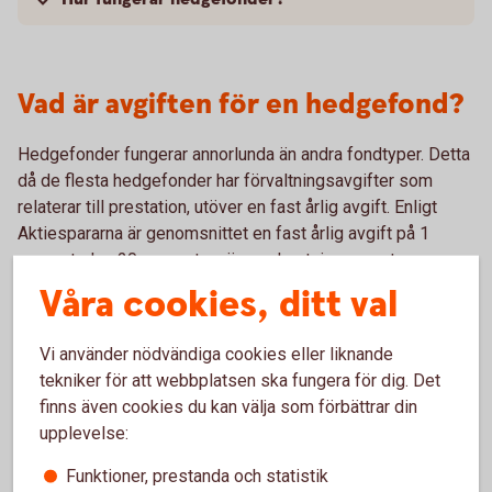
Vad är avgiften för en hedgefond?
Hedgefonder fungerar annorlunda än andra fondtyper. Detta
då de flesta hedgefonder har förvaltningsavgifter som
relaterar till prestation, utöver en fast årlig avgift. Enligt
Aktiespararna är genomsnittet en fast årlig avgift på 1
procent plus 20 procent av överavkastningen mot
jämförelseindex.
Våra cookies, ditt val
Vi använder nödvändiga cookies eller liknande
tekniker för att webbplatsen ska fungera för dig. Det
finns även cookies du kan välja som förbättrar din
upplevelse:
Hedgefonder med lägre risk
Funktioner, prestanda och statistik